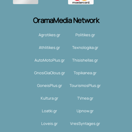
OramaMedia Network
Agrotikes.gr
Politikes.gr
Athlitikes.gr
Texnologika.gr
AutoMotoPlus.gr
Thisishellas.gr
GnosiGiaOlous.gr
Topikanea.gr
GoneisPlus.gr
TourismosPlus.gr
Kultura.gr
TVnea.gr
Loatki.gr
Upnow.gr
Loveis.gr
VresSyntages.gr