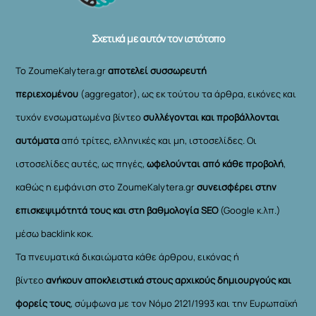
Top
Σχετικά με αυτόν τον ιστότοπο
Το ZoumeKalytera.gr
αποτελεί συσσωρευτή
περιεχομένου
(aggregator), ως εκ τούτου τα άρθρα, εικόνες και
τυχόν ενσωματωμένα βίντεο
συλλέγονται και προβάλλονται
αυτόματα
από τρίτες, ελληνικές και μη, ιστοσελίδες. Οι
ιστοσελίδες αυτές, ως πηγές,
ωφελούνται από κάθε προβολή
,
καθώς η εμφάνιση στο ZoumeKalytera.gr
συνεισφέρει στην
επισκεψιμότητά τους και στη βαθμολογία SEO
(Google κ.λπ.)
μέσω backlink κοκ.
Τα πνευματικά δικαιώματα κάθε άρθρου, εικόνας ή
βίντεο
ανήκουν αποκλειστικά στους αρχικούς δημιουργούς και
φορείς τους
, σύμφωνα με τον Νόμο 2121/1993 και την Ευρωπαϊκή