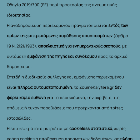
Οδηγία 2019/790 (ΕΕ) περί προστασίας της πνευματικής
ιδιοκτησίας.
Η αναδημοσίευση περιεχομένου πραγματοποιείται
εντός των
ορίων της επιτρεπόμενης παράθεσης αποσπασμάτων
(άρθρο
19 Ν. 2121/1993),
αποκλειστικά για ενημερωτικούς σκοπούς
, με
αυτόματη
εμφάνιση της πηγής και συνδέσμου
προς το αρχικό
δημοσίευμα.
Επειδή η διαδικασία συλλογής και εμφάνισης περιεχομένου
είναι
πλήρως αυτοματοποιημένη
, το ZoumeKalytera.gr
δεν
φέρει καμία ευθύνη
για το περιεχόμενο, την ακρίβεια, τις
απόψεις ή τυχόν παραβιάσεις που προέρχονται από τρίτες
ιστοσελίδες.
Η επισκεψιμότητα μετριέται με
cookieless στατιστικά
, χωρίς
χρήση cookies ή αποθήκευση προσωπικών δεδομένων, σε
πλήρη