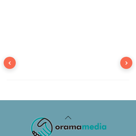
‹
›
Back
To