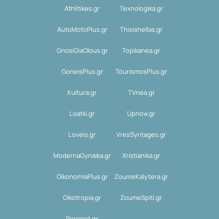
Athlitikes.gr
Texnologika.gr
AutoMotoPlus.gr
Thisishellas.gr
GnosiGiaOlous.gr
Topikanea.gr
GoneisPlus.gr
TourismosPlus.gr
Kultura.gr
TVnea.gr
Loatki.gr
Upnow.gr
Loveis.gr
VresSyntages.gr
ModernaGynaika.gr
Xristianika.gr
OikonomiaPlus.gr
ZoumeKalytera.gr
Oikotropia.gr
ZoumeSpiti.gr
Perepet.gr