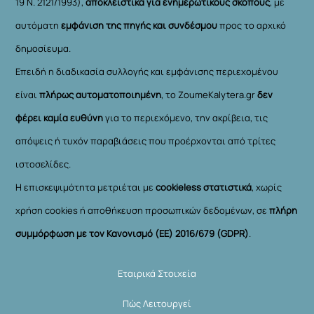
19 Ν. 2121/1993),
αποκλειστικά για ενημερωτικούς σκοπούς
, με
αυτόματη
εμφάνιση της πηγής και συνδέσμου
προς το αρχικό
δημοσίευμα.
Επειδή η διαδικασία συλλογής και εμφάνισης περιεχομένου
είναι
πλήρως αυτοματοποιημένη
, το ZoumeKalytera.gr
δεν
φέρει καμία ευθύνη
για το περιεχόμενο, την ακρίβεια, τις
απόψεις ή τυχόν παραβιάσεις που προέρχονται από τρίτες
ιστοσελίδες.
Η επισκεψιμότητα μετριέται με
cookieless στατιστικά
, χωρίς
χρήση cookies ή αποθήκευση προσωπικών δεδομένων, σε
πλήρη
συμμόρφωση με τον Κανονισμό (ΕΕ) 2016/679 (GDPR)
.
Εταιρικά Στοιχεία
Πώς Λειτουργεί