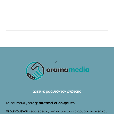
Back
To
Top
Σχετικά με αυτόν τον ιστότοπο
Το ZoumeKalytera.gr
αποτελεί συσσωρευτή
περιεχομένου
(aggregator), ως εκ τούτου τα άρθρα, εικόνες και