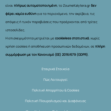
είναι
πλήρως αυτοματοποιημένη
, το ZoumeKalytera.gr
δεν
φέρει καμία ευθύνη
για το περιεχόμενο, την ακρίβεια, τις
απόψεις ή τυχόν παραβιάσεις που προέρχονται από τρίτες
ιστοσελίδες.
Η επισκεψιμότητα μετριέται με
cookieless στατιστικά
, χωρίς
χρήση cookies ή αποθήκευση προσωπικών δεδομένων, σε
πλήρη
συμμόρφωση με τον Κανονισμό (ΕΕ) 2016/679 (GDPR)
.
Εταιρικά Στοιχεία
Πώς Λειτουργεί
Πολιτική Απορρήτου & Cookies
Πολιτική Πλουραλισμού και Διαφάνειας