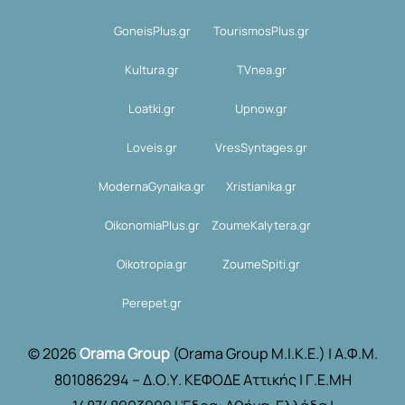
GoneisPlus.gr
TourismosPlus.gr
Kultura.gr
TVnea.gr
Loatki.gr
Upnow.gr
Loveis.gr
VresSyntages.gr
ModernaGynaika.gr
Xristianika.gr
OikonomiaPlus.gr
ZoumeKalytera.gr
Oikotropia.gr
ZoumeSpiti.gr
Perepet.gr
© 2026
Orama Group
(Orama Group Μ.Ι.Κ.Ε.) | Α.Φ.Μ.
801086294 – Δ.Ο.Υ. ΚΕΦΟΔΕ Αττικής | Γ.Ε.ΜΗ