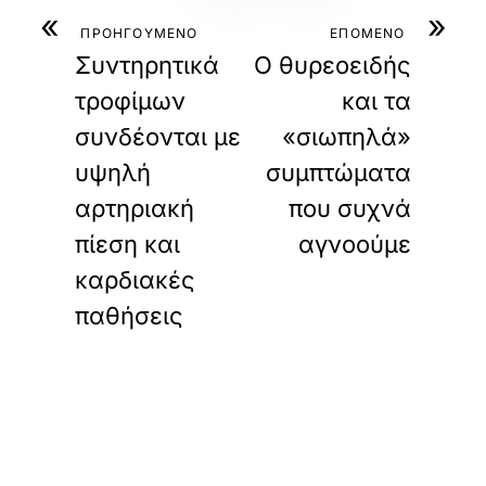
«
»
ΠΡΟΗΓΟΥΜΕΝΟ
ΕΠΟΜΕΝΟ
Συντηρητικά
Ο θυρεοειδής
τροφίμων
και τα
συνδέονται με
«σιωπηλά»
υψηλή
συμπτώματα
αρτηριακή
που συχνά
πίεση και
αγνοούμε
καρδιακές
παθήσεις