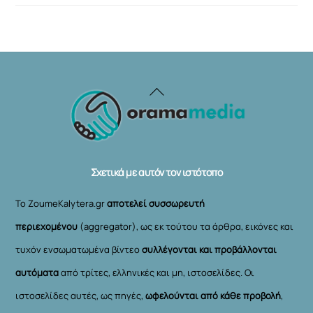
Back
To
Top
Σχετικά με αυτόν τον ιστότοπο
Το ZoumeKalytera.gr
αποτελεί συσσωρευτή
περιεχομένου
(aggregator), ως εκ τούτου τα άρθρα, εικόνες και
τυχόν ενσωματωμένα βίντεο
συλλέγονται και προβάλλονται
αυτόματα
από τρίτες, ελληνικές και μη, ιστοσελίδες. Οι
ιστοσελίδες αυτές, ως πηγές,
ωφελούνται από κάθε προβολή
,