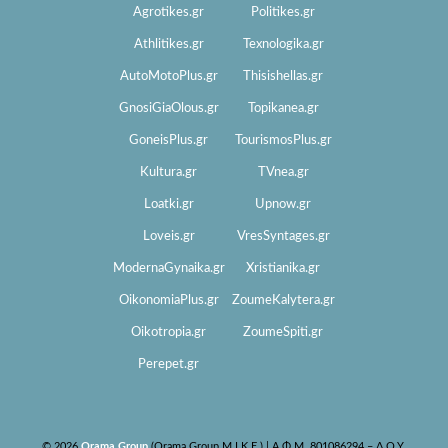
Agrotikes.gr
Politikes.gr
Athlitikes.gr
Texnologika.gr
AutoMotoPlus.gr
Thisishellas.gr
GnosiGiaOlous.gr
Topikanea.gr
GoneisPlus.gr
TourismosPlus.gr
Kultura.gr
TVnea.gr
Loatki.gr
Upnow.gr
Loveis.gr
VresSyntages.gr
ModernaGynaika.gr
Xristianika.gr
OikonomiaPlus.gr
ZoumeKalytera.gr
Oikotropia.gr
ZoumeSpiti.gr
Perepet.gr
© 2026
Orama Group
(Orama Group Μ.Ι.Κ.Ε.) | Α.Φ.Μ. 801086294 – Δ.Ο.Υ.