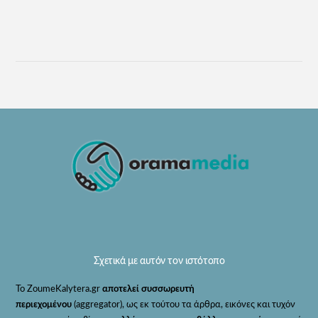
Σχετικά με αυτόν τον ιστότοπο
Το ZoumeKalytera.gr
αποτελεί συσσωρευτή
περιεχομένου
(aggregator), ως εκ τούτου τα άρθρα, εικόνες και τυχόν