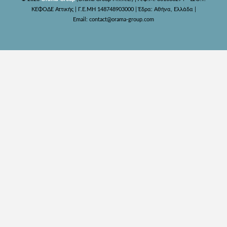
ΚΕΦΟΔΕ Αττικής | Γ.Ε.ΜΗ 148748903000 | Έδρα: Αθήνα, Ελλάδα |
Email: contact@orama-group.com