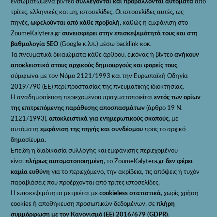
ενσωματωμένα βίντεο
συλλέγονται και προβάλλονται αυτόματα
από
τρίτες, ελληνικές και μη, ιστοσελίδες. Οι ιστοσελίδες αυτές, ως
πηγές,
ωφελούνται από κάθε προβολή
, καθώς η εμφάνιση στο
ZoumeKalytera.gr
συνεισφέρει στην επισκεψιμότητά τους και στη
βαθμολογία SEO
(Google κ.λπ.) μέσω backlink κοκ.
Τα πνευματικά δικαιώματα κάθε άρθρου, εικόνας ή βίντεο
ανήκουν
αποκλειστικά στους αρχικούς δημιουργούς και φορείς τους
,
σύμφωνα με τον Νόμο 2121/1993 και την Ευρωπαϊκή Οδηγία
2019/790 (ΕΕ) περί προστασίας της πνευματικής ιδιοκτησίας.
Η αναδημοσίευση περιεχομένου πραγματοποιείται
εντός των ορίων
της επιτρεπόμενης παράθεσης αποσπασμάτων
(άρθρο 19 Ν.
2121/1993),
αποκλειστικά για ενημερωτικούς σκοπούς
, με
αυτόματη
εμφάνιση της πηγής και συνδέσμου
προς το αρχικό
δημοσίευμα.
Επειδή η διαδικασία συλλογής και εμφάνισης περιεχομένου
είναι
πλήρως αυτοματοποιημένη
, το ZoumeKalytera.gr
δεν φέρει
καμία ευθύνη
για το περιεχόμενο, την ακρίβεια, τις απόψεις ή τυχόν
παραβιάσεις που προέρχονται από τρίτες ιστοσελίδες.
Η επισκεψιμότητα μετριέται με
cookieless στατιστικά
, χωρίς χρήση
cookies ή αποθήκευση προσωπικών δεδομένων, σε
πλήρη
συμμόρφωση με τον Κανονισμό (ΕΕ) 2016/679 (GDPR)
.