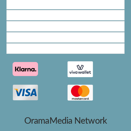
Πολιτική Εκπτώσεων και Προσφορών
Όροι Affiliate Συνδέσμων & Προωθητικού Υλικού
Πολιτική Διαφημιστικής Διαφάνειας
Όροι Προγράμματος Επιβράβευσης
Όροι Υποβολής και Δημοσίευσης Αγγελιών
OramaMedia Network