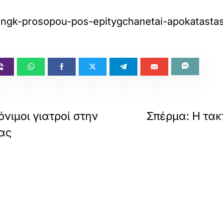
iftingk-prosopou-pos-epitygchanetai-apokatast
όνιμοι γιατροί στην
Σπέρμα: Η τακ
ας