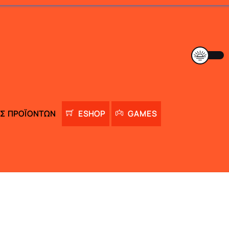
Σ ΠΡΟΪΌΝΤΩΝ
ESHOP
GAMES