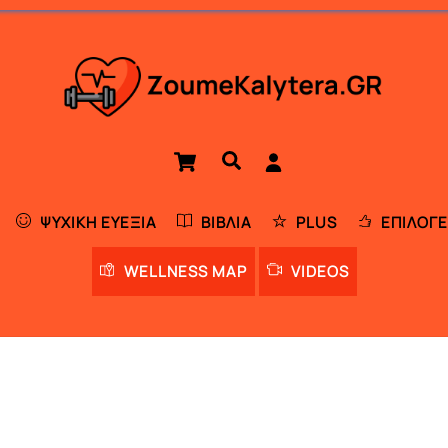
Cart
Αναζήτηση
ΨΥΧΙΚΉ ΕΥΕΞΊΑ
ΒΙΒΛΊΑ
PLUS
ΕΠΙΛΟΓΈ
WELLNESS MAP
VIDEOS