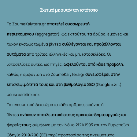
Σχετικά με αυτόν τον ιστότοπο
Το ZoumeKalytera.gr
αποτελεί συσσωρευτή
περιεχομένου
(aggregator), ως εκ τούτου τα άρθρα, εικόνες και
τυχόν ενσωματωμένα βίντεο
συλλέγονται και προβάλλονται
αυτόματα
από τρίτες, ελληνικές και μη, ιστοσελίδες. Οι
ιστοσελίδες αυτές, ως πηγές,
ωφελούνται από κάθε προβολή
,
καθώς η εμφάνιση στο ZoumeKalytera.gr
συνεισφέρει στην
επισκεψιμότητά τους και στη βαθμολογία SEO
(Google κ.λπ.)
μέσω backlink κοκ.
Τα πνευματικά δικαιώματα κάθε άρθρου, εικόνας ή
βίντεο
ανήκουν αποκλειστικά στους αρχικούς δημιουργούς και
φορείς τους
, σύμφωνα με τον Νόμο 2121/1993 και την Ευρωπαϊκή
Οδηγία 2019/790 (ΕΕ) περί προστασίας της πνευματικής