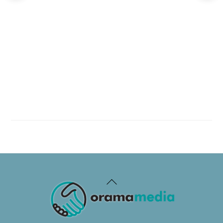
Back
To
Top