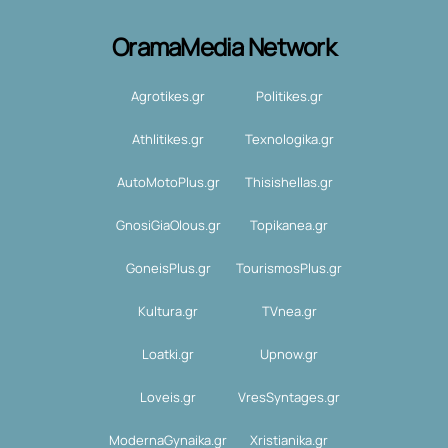
OramaMedia Network
Agrotikes.gr
Politikes.gr
Athlitikes.gr
Texnologika.gr
AutoMotoPlus.gr
Thisishellas.gr
GnosiGiaOlous.gr
Topikanea.gr
GoneisPlus.gr
TourismosPlus.gr
Kultura.gr
TVnea.gr
Loatki.gr
Upnow.gr
Loveis.gr
VresSyntages.gr
ModernaGynaika.gr
Xristianika.gr