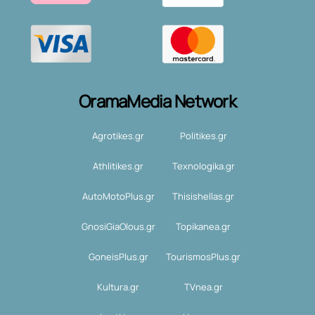
OramaMedia Network
Agrotikes.gr
Politikes.gr
Athlitikes.gr
Texnologika.gr
AutoMotoPlus.gr
Thisishellas.gr
GnosiGiaOlous.gr
Topikanea.gr
GoneisPlus.gr
TourismosPlus.gr
Kultura.gr
TVnea.gr