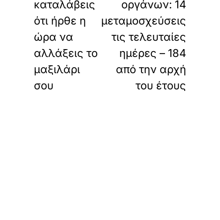
καταλάβεις
οργάνων: 14
ότι ήρθε η
μεταμοσχεύσεις
ώρα να
τις τελευταίες
αλλάξεις το
ημέρες – 184
μαξιλάρι
από την αρχή
σου
του έτους