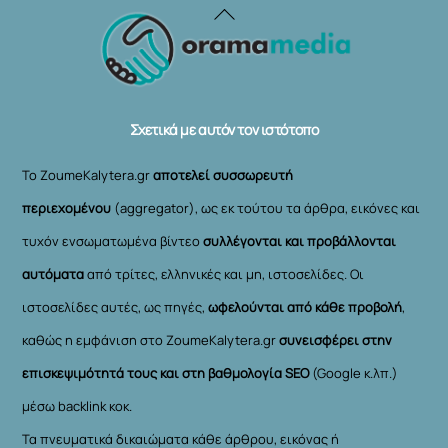
Back
To
Top
Σχετικά με αυτόν τον ιστότοπο
Το ZoumeKalytera.gr
αποτελεί συσσωρευτή
περιεχομένου
(aggregator), ως εκ τούτου τα άρθρα, εικόνες και
τυχόν ενσωματωμένα βίντεο
συλλέγονται και προβάλλονται
αυτόματα
από τρίτες, ελληνικές και μη, ιστοσελίδες. Οι
ιστοσελίδες αυτές, ως πηγές,
ωφελούνται από κάθε προβολή
,
καθώς η εμφάνιση στο ZoumeKalytera.gr
συνεισφέρει στην
επισκεψιμότητά τους και στη βαθμολογία SEO
(Google κ.λπ.)
μέσω backlink κοκ.
Τα πνευματικά δικαιώματα κάθε άρθρου, εικόνας ή