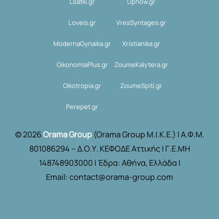
Loatki.gr
Upnow.gr
Loveis.gr
VresSyntages.gr
ModernaGynaika.gr
Xristianika.gr
OikonomiaPlus.gr
ZoumeKalytera.gr
Oikotropia.gr
ZoumeSpiti.gr
Perepet.gr
© 2026
Orama Group
(Orama Group Μ.Ι.Κ.Ε.) | Α.Φ.Μ.
801086294 – Δ.Ο.Υ. ΚΕΦΟΔΕ Αττικής | Γ.Ε.ΜΗ
148748903000 | Έδρα: Αθήνα, Ελλάδα |
Email: contact@orama-group.com