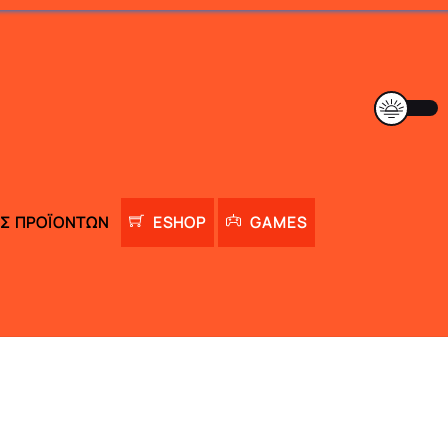
Σ ΠΡΟΪΌΝΤΩΝ
ESHOP
GAMES