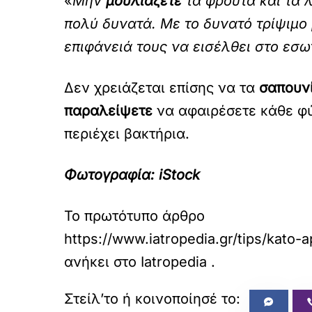
«
Μην
μουλιάζετε
τα φρούτα και τα 
πολύ δυνατά. Με το δυνατό τρίψιμο 
επιφάνειά τους να εισέλθει στο εσω
Δεν χρειάζεται επίσης να τα
σαπουν
παραλείψετε
να αφαιρέσετε κάθε φύλ
περιέχει βακτήρια.
Φωτογραφία: iStock
Το πρωτότυπο άρθρο
https://www.iatropedia.gr/tips/kato-
ανήκει στο
Iatropedia
.