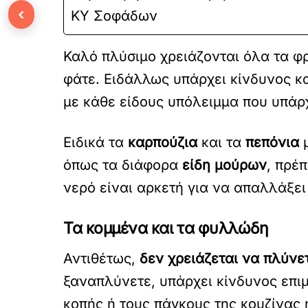
‹
ΚΥ Σοφάδων
Καλό πλύσιμο χρειάζονται όλα τα φρ
φάτε. Ειδάλλως υπάρχει κίνδυνος κα
με κάθε είδους υπόλειμμα που υπάρ
Ειδικά τα
καρπούζια
και τα
πεπόνια
μ
όπως τα διάφορα
είδη μούρων
, πρέ
νερό είναι αρκετή για να απαλλάξε
Τα κομμένα και τα φυλλώδη
Αντιθέτως,
δεν χρειάζεται να πλύνε
ξαναπλύνετε, υπάρχει κίνδυνος επι
κοπής ή τους πάγκους της κουζίνας 