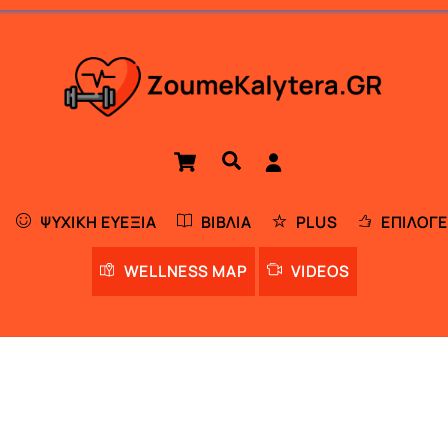
Cart
Αναζήτηση
ΨΥΧΙΚΉ ΕΥΕΞΊΑ
ΒΙΒΛΊΑ
PLUS
ΕΠΙΛΟΓΈ
WELLNESS MAP
VIDEOS