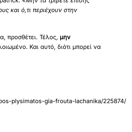
patrick. «
Μην τα τρίβετε επίσης
υς και ό,τι περιέχουν στην
α, προσθέτει. Τέλος,
μ
ην
ιωμένο. Και αυτό, διότι μπορεί να
opos-plysimatos-gia-frouta-lachanika/225874/