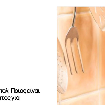
ολ; Ποιος είναι
τος για