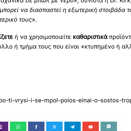
λαχανικά σε μπωλ με νερό
», συνιστά η Dr. Kirk
μπορεί να διασπαστεί η εξωτερική στοιβάδα το
τερικό τους
».
ίζετε
ή να χρησιμοποιείτε
καθαριστικά
προϊόντ
λο ή τμήμα τους που είναι «κτυπημένο ή αλλο
apo-ti-vrysi-i-se-mpol-poios-einai-o-sostos-tr