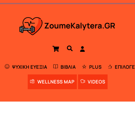
Cart
Αναζήτηση
ΨΥΧΙΚΉ ΕΥΕΞΊΑ
ΒΙΒΛΊΑ
PLUS
ΕΠΙΛΟΓΈ
WELLNESS MAP
VIDEOS