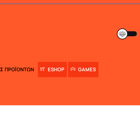
Σ ΠΡΟΪΌΝΤΩΝ
ESHOP
GAMES