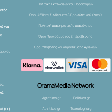
Πολιτική Εκπτώσεων και Προσφορών
εντός
Όροι Affiliate Συνδέσμων & Προωθητικού Υλικού
Πολιτική Διαφημιστικής Διαφάνειας
κά για
ης
Όροι Προγράμματος Επιβράβευσης
Όροι Υποβολής και Δημοσίευσης Αγγελιών
χομένου
OramaMedia Network
ες.
ικά
,
Agrotikes.gr
Politikes.gr
Athlitikes.gr
Texnologika.gr
ό (ΕΕ)