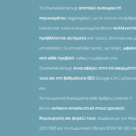
Το ZoumeKalytera.gr
αποτελεί συσσωρευτή
περιεχομένου
(aggregator), ως εκ τούτου τα άρθρα
εικόνες και τυχόν ενσωματωμένα βίντεο
συλλέγονται
προβάλλονται αυτόματα
από τρίτες, ελληνικές και μ
ιστοσελίδες. Οι ιστοσελίδες αυτές, ως πηγές,
ωφελο
από κάθε προβολή
, καθώς η εμφάνιση στο
ZoumeKalytera.gr
συνεισφέρει στην επισκεψιμότη
τους και στη βαθμολογία SEO
(Google κ.λπ.) μέσω ba
κοκ.
Τα πνευματικά δικαιώματα κάθε άρθρου, εικόνας ή
βίντεο
ανήκουν αποκλειστικά στους αρχικούς
δημιουργούς και φορείς τους
, σύμφωνα με τον Νό
2121/1993 και την Ευρωπαϊκή Οδηγία 2019/790 (ΕΕ) π