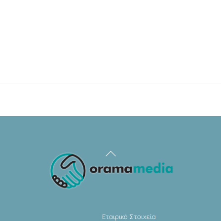
Back
To
Top
Εταιρικά Στοιχεία