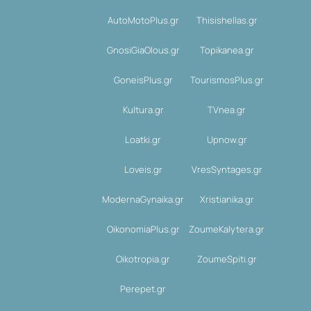
AutoMotoPlus.gr
Thisishellas.gr
GnosiGiaOlous.gr
Topikanea.gr
GoneisPlus.gr
TourismosPlus.gr
Kultura.gr
TVnea.gr
Loatki.gr
Upnow.gr
Loveis.gr
VresSyntages.gr
ModernaGynaika.gr
Xristianika.gr
OikonomiaPlus.gr
ZoumeKalytera.gr
Oikotropia.gr
ZoumeSpiti.gr
Perepet.gr