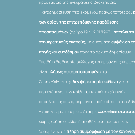
προστασίας της πνευματικής ιδιοκτησίας.
Η αναδημοσίευση περιεχομένου πραγματοποιείται
των ορίων της επιτρεπόμενης παράθεσης
αποσπασμάτων
(άρθρο 19 Ν. 2121/1993),
αποκλειστι
ενημερωτικούς σκοπούς
, με αυτόματη
εμφάνιση τ
πηγής και συνδέσμου
προς το αρχικό δημοσίευμα.
Επειδή η διαδικασία συλλογής και εμφάνισης περιε
είναι
πλήρως αυτοματοποιημένη
, το
ZoumeKalytera.gr
δεν φέρει καμία ευθύνη
για το
περιεχόμενο, την ακρίβεια, τις απόψεις ή τυχόν
παραβιάσεις που προέρχονται από τρίτες ιστοσελίδ
Η επισκεψιμότητα μετριέται με
cookieless στατιστ
χωρίς χρήση cookies ή αποθήκευση προσωπικών
δεδομένων, σε
πλήρη συμμόρφωση με τον Κανονισμ