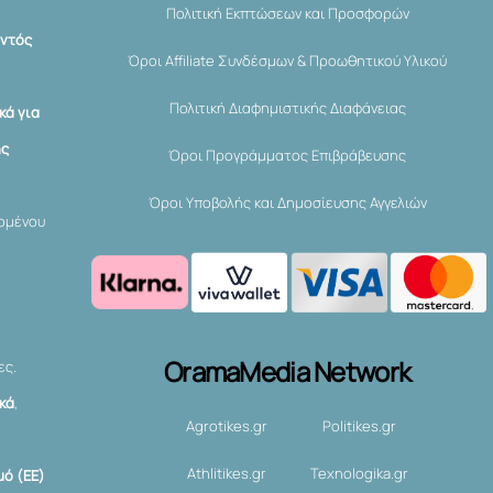
Πολιτική Εκπτώσεων και Προσφορών
εντός
Όροι Affiliate Συνδέσμων & Προωθητικού Υλικού
Πολιτική Διαφημιστικής Διαφάνειας
κά για
ης
Όροι Προγράμματος Επιβράβευσης
Όροι Υποβολής και Δημοσίευσης Αγγελιών
χομένου
OramaMedia Network
ες.
ικά
,
Agrotikes.gr
Politikes.gr
Athlitikes.gr
Texnologika.gr
ό (ΕΕ)