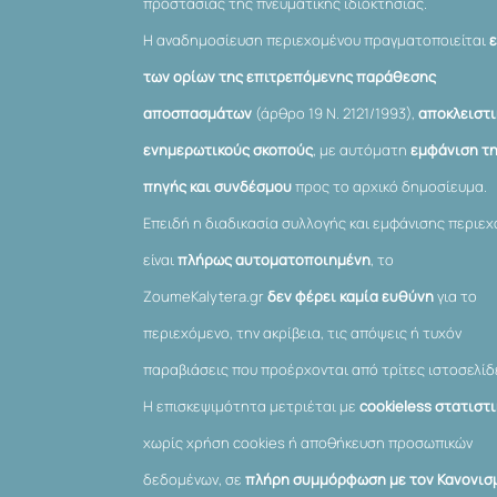
προστασίας της πνευματικής ιδιοκτησίας.
Η αναδημοσίευση περιεχομένου πραγματοποιείται
των ορίων της επιτρεπόμενης παράθεσης
αποσπασμάτων
(άρθρο 19 Ν. 2121/1993),
αποκλειστι
ενημερωτικούς σκοπούς
, με αυτόματη
εμφάνιση τ
πηγής και συνδέσμου
προς το αρχικό δημοσίευμα.
Επειδή η διαδικασία συλλογής και εμφάνισης περιε
είναι
πλήρως αυτοματοποιημένη
, το
ZoumeKalytera.gr
δεν φέρει καμία ευθύνη
για το
περιεχόμενο, την ακρίβεια, τις απόψεις ή τυχόν
παραβιάσεις που προέρχονται από τρίτες ιστοσελίδ
Η επισκεψιμότητα μετριέται με
cookieless στατιστ
χωρίς χρήση cookies ή αποθήκευση προσωπικών
δεδομένων, σε
πλήρη συμμόρφωση με τον Κανονισμ