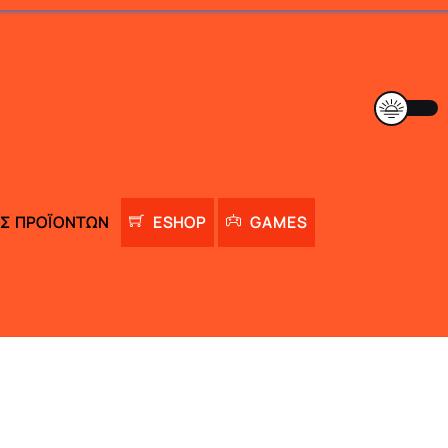
Σ ΠΡΟΪΌΝΤΩΝ
ESHOP
GAMES