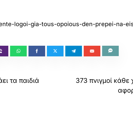
ente-logoi-gia-tous-opoious-den-prepei-na-ei
ει τα παιδιά
373 πνιγμοί κάθε
αφορ