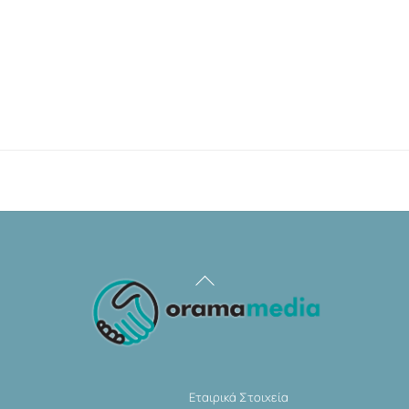
Back
To
Top
Εταιρικά Στοιχεία