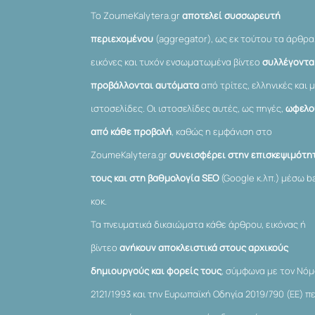
Το ZoumeKalytera.gr
αποτελεί συσσωρευτή
περιεχομένου
(aggregator), ως εκ τούτου τα άρθρα
εικόνες και τυχόν ενσωματωμένα βίντεο
συλλέγονται
προβάλλονται αυτόματα
από τρίτες, ελληνικές και μ
ιστοσελίδες. Οι ιστοσελίδες αυτές, ως πηγές,
ωφελο
από κάθε προβολή
, καθώς η εμφάνιση στο
ZoumeKalytera.gr
συνεισφέρει στην επισκεψιμότη
τους και στη βαθμολογία SEO
(Google κ.λπ.) μέσω ba
κοκ.
Τα πνευματικά δικαιώματα κάθε άρθρου, εικόνας ή
βίντεο
ανήκουν αποκλειστικά στους αρχικούς
δημιουργούς και φορείς τους
, σύμφωνα με τον Νό
2121/1993 και την Ευρωπαϊκή Οδηγία 2019/790 (ΕΕ) π