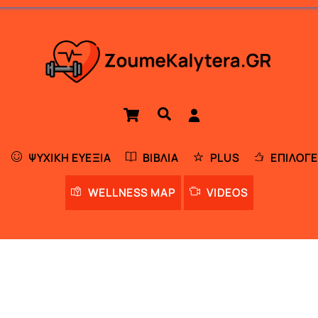
Cart
Αναζήτηση
ΨΥΧΙΚΉ ΕΥΕΞΊΑ
ΒΙΒΛΊΑ
PLUS
ΕΠΙΛΟΓΈ
WELLNESS MAP
VIDEOS