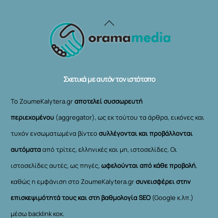
Back
To
Top
Σχετικά με αυτόν τον ιστότοπο
Το ZoumeKalytera.gr
αποτελεί συσσωρευτή
περιεχομένου
(aggregator), ως εκ τούτου τα άρθρα, εικόνες και
τυχόν ενσωματωμένα βίντεο
συλλέγονται και προβάλλονται
αυτόματα
από τρίτες, ελληνικές και μη, ιστοσελίδες. Οι
ιστοσελίδες αυτές, ως πηγές,
ωφελούνται από κάθε προβολή
,
καθώς η εμφάνιση στο ZoumeKalytera.gr
συνεισφέρει στην
επισκεψιμότητά τους και στη βαθμολογία SEO
(Google κ.λπ.)
μέσω backlink κοκ.