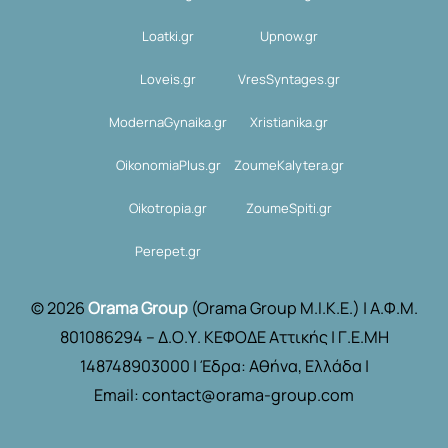
Loatki.gr
Upnow.gr
Loveis.gr
VresSyntages.gr
ModernaGynaika.gr
Xristianika.gr
OikonomiaPlus.gr
ZoumeKalytera.gr
Oikotropia.gr
ZoumeSpiti.gr
Perepet.gr
© 2026
Orama Group
(Orama Group Μ.Ι.Κ.Ε.) | Α.Φ.Μ.
801086294 – Δ.Ο.Υ. ΚΕΦΟΔΕ Αττικής | Γ.Ε.ΜΗ
148748903000 | Έδρα: Αθήνα, Ελλάδα |
Email: contact@orama-group.com