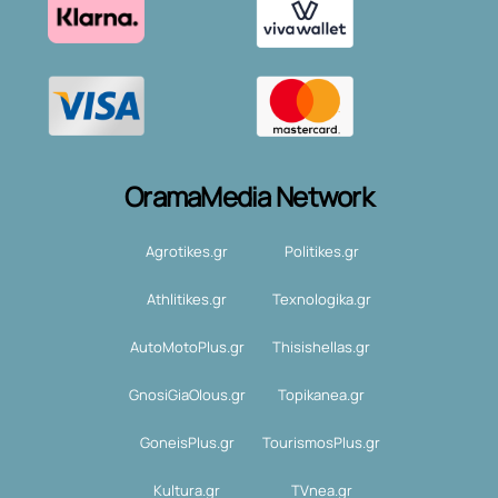
OramaMedia Network
Agrotikes.gr
Politikes.gr
Athlitikes.gr
Texnologika.gr
AutoMotoPlus.gr
Thisishellas.gr
GnosiGiaOlous.gr
Topikanea.gr
GoneisPlus.gr
TourismosPlus.gr
Kultura.gr
TVnea.gr