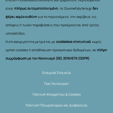
είναι
πλήρως αυτοματοποιημένη
, το ZoumeKalytera.gr
δεν
φέρει καμία ευθύνη
για το περιεχόμενο, την ακρίβεια, τις
απόψεις ή τυχόν παραβιάσεις που προέρχονται από τρίτες
ιστοσελίδες.
Η επισκεψιμότητα μετριέται με
cookieless στατιστικά
, χωρίς
χρήση cookies ή αποθήκευση προσωπικών δεδομένων, σε
πλήρη
συμμόρφωση με τον Κανονισμό (ΕΕ) 2016/679 (GDPR)
.
Εταιρικά Στοιχεία
Πώς Λειτουργεί
Πολιτική Απορρήτου & Cookies
Πολιτική Πλουραλισμού και Διαφάνειας