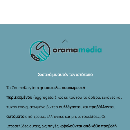
Back
To
Top
Σχετικά με αυτόν τον ιστότοπο
Το ZoumeKalytera.gr
αποτελεί συσσωρευτή
περιεχομένου
(aggregator), ως εκ τούτου τα άρθρα, εικόνες και
τυχόν ενσωματωμένα βίντεο
συλλέγονται και προβάλλονται
αυτόματα
από τρίτες, ελληνικές και μη, ιστοσελίδες. Οι
ιστοσελίδες αυτές, ως πηγές,
ωφελούνται από κάθε προβολή
,