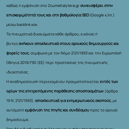
καθώς η εμφάνιση στο ZoumeKalytera.gr
συνεισφέρει στην
επισκεψιμότητά τους και στη βαθμολογία SEO
(Google κ.λπ.)
μέσω backlink κοκ.
Τα πνευματικά δικαιώματα κάθε άρθρου, εικόνας ή
βίντεο
ανήκουν αποκλειστικά στους αρχικούς δημιουργούς και
φορείς τους
, σύμφωνα με τον Νόμο 2121/1993 και την Ευρωπαϊκή
Οδηγία 2019/790 (ΕΕ) περί προστασίας της πνευματικής
ιδιοκτησίας.
Η αναδημοσίευση περιεχομένου πραγματοποιείται
εντός των
ορίων της επιτρεπόμενης παράθεσης αποσπασμάτων
(άρθρο
19 Ν. 2121/1993),
αποκλειστικά για ενημερωτικούς σκοπούς
, με
αυτόματη
εμφάνιση της πηγής και συνδέσμου
προς το αρχικό
δημοσίευμα.
Επειδή η διαδικασία συλλογής και εμφάνισης περιεχομένου