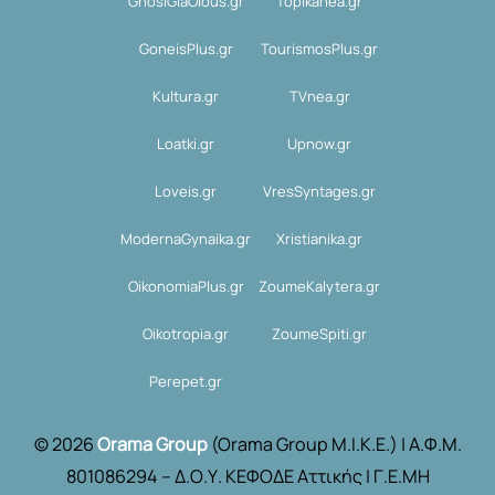
GnosiGiaOlous.gr
Topikanea.gr
GoneisPlus.gr
TourismosPlus.gr
Kultura.gr
TVnea.gr
Loatki.gr
Upnow.gr
Loveis.gr
VresSyntages.gr
ModernaGynaika.gr
Xristianika.gr
OikonomiaPlus.gr
ZoumeKalytera.gr
Oikotropia.gr
ZoumeSpiti.gr
Perepet.gr
© 2026
Orama Group
(Orama Group Μ.Ι.Κ.Ε.) | Α.Φ.Μ.
801086294 – Δ.Ο.Υ. ΚΕΦΟΔΕ Αττικής | Γ.Ε.ΜΗ