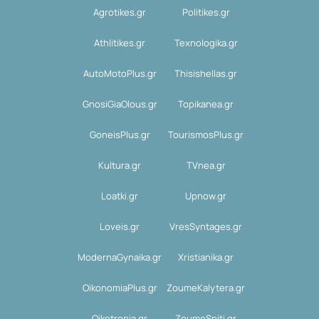
Agrotikes.gr
Politikes.gr
Athlitikes.gr
Texnologika.gr
AutoMotoPlus.gr
Thisishellas.gr
GnosiGiaOlous.gr
Topikanea.gr
GoneisPlus.gr
TourismosPlus.gr
Kultura.gr
TVnea.gr
Loatki.gr
Upnow.gr
Loveis.gr
VresSyntages.gr
ModernaGynaika.gr
Xristianika.gr
OikonomiaPlus.gr
ZoumeKalytera.gr
Oikotropia.gr
ZoumeSpiti.gr