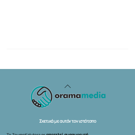
Back
To
Top
Σχετικά με αυτόν τον ιστότοπο
Το ZoumeKalytera.gr
αποτελεί συσσωρευτή