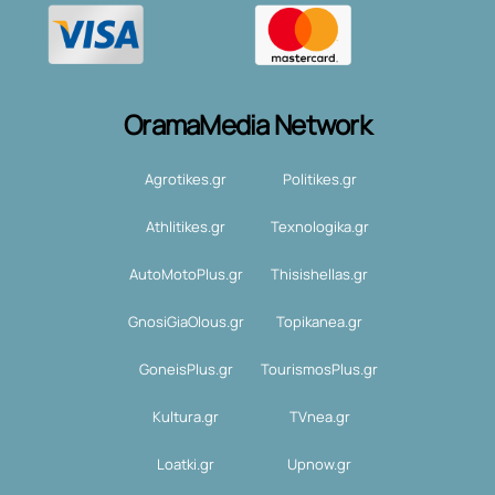
OramaMedia Network
Agrotikes.gr
Politikes.gr
Athlitikes.gr
Texnologika.gr
AutoMotoPlus.gr
Thisishellas.gr
GnosiGiaOlous.gr
Topikanea.gr
GoneisPlus.gr
TourismosPlus.gr
Kultura.gr
TVnea.gr
Loatki.gr
Upnow.gr