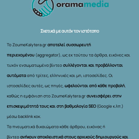
To
Top
Σχετικά με αυτόν τον ιστότοπο
Το ZoumeKalytera.gr
αποτελεί συσσωρευτή
περιεχομένου
(aggregator), ως εκ τούτου τα άρθρα, εικόνες και
τυχόν ενσωματωμένα βίντεο
συλλέγονται και προβάλλονται
αυτόματα
από τρίτες, ελληνικές και μη, ιστοσελίδες. Οι
ιστοσελίδες αυτές, ως πηγές,
ωφελούνται από κάθε προβολή
,
καθώς η εμφάνιση στο ZoumeKalytera.gr
συνεισφέρει στην
επισκεψιμότητά τους και στη βαθμολογία SEO
(Google κ.λπ.)
μέσω backlink κοκ.
Τα πνευματικά δικαιώματα κάθε άρθρου, εικόνας ή
βίντεο
ανήκουν αποκλειστικά στους αρχικούς δημιουργούς και