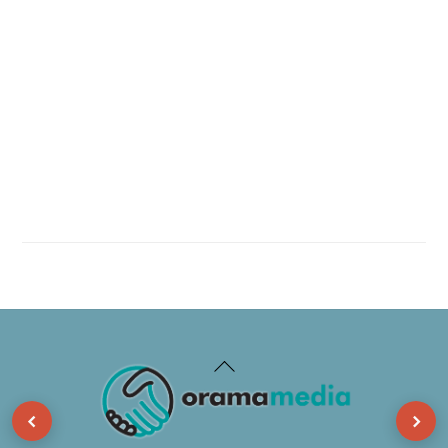
Back
To
‹
›
Top