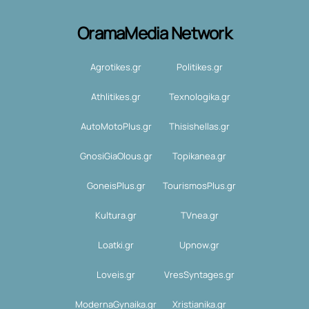
OramaMedia Network
Agrotikes.gr
Politikes.gr
Athlitikes.gr
Texnologika.gr
AutoMotoPlus.gr
Thisishellas.gr
GnosiGiaOlous.gr
Topikanea.gr
GoneisPlus.gr
TourismosPlus.gr
Kultura.gr
TVnea.gr
Loatki.gr
Upnow.gr
Loveis.gr
VresSyntages.gr
ModernaGynaika.gr
Xristianika.gr