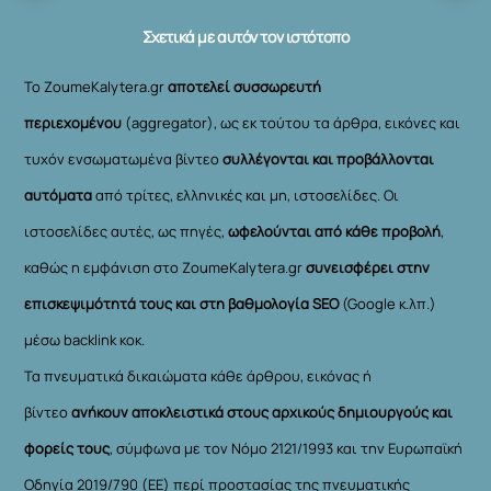
Σχετικά με αυτόν τον ιστότοπο
Το ZoumeKalytera.gr
αποτελεί συσσωρευτή
περιεχομένου
(aggregator), ως εκ τούτου τα άρθρα, εικόνες και
τυχόν ενσωματωμένα βίντεο
συλλέγονται και προβάλλονται
αυτόματα
από τρίτες, ελληνικές και μη, ιστοσελίδες. Οι
ιστοσελίδες αυτές, ως πηγές,
ωφελούνται από κάθε προβολή
,
καθώς η εμφάνιση στο ZoumeKalytera.gr
συνεισφέρει στην
επισκεψιμότητά τους και στη βαθμολογία SEO
(Google κ.λπ.)
μέσω backlink κοκ.
Τα πνευματικά δικαιώματα κάθε άρθρου, εικόνας ή
βίντεο
ανήκουν αποκλειστικά στους αρχικούς δημιουργούς και
φορείς τους
, σύμφωνα με τον Νόμο 2121/1993 και την Ευρωπαϊκή
Οδηγία 2019/790 (ΕΕ) περί προστασίας της πνευματικής