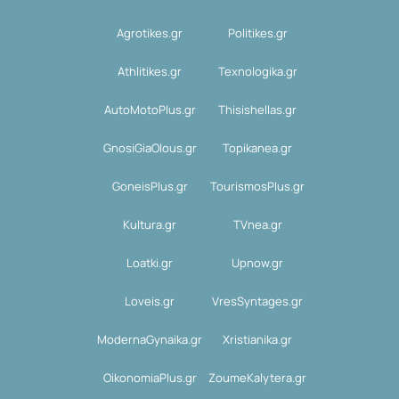
Agrotikes.gr
Politikes.gr
Athlitikes.gr
Texnologika.gr
AutoMotoPlus.gr
Thisishellas.gr
GnosiGiaOlous.gr
Topikanea.gr
GoneisPlus.gr
TourismosPlus.gr
Kultura.gr
TVnea.gr
Loatki.gr
Upnow.gr
Loveis.gr
VresSyntages.gr
ModernaGynaika.gr
Xristianika.gr
OikonomiaPlus.gr
ZoumeKalytera.gr