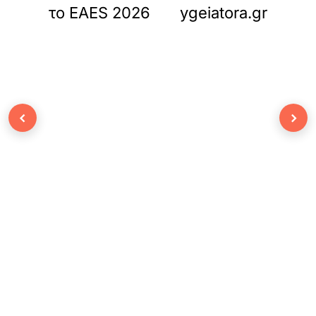
το EAES 2026
ygeiatora.gr
‹
›