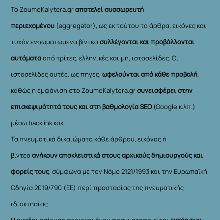
Το ZoumeKalytera.gr
αποτελεί συσσωρευτή
περιεχομένου
(aggregator), ως εκ τούτου τα άρθρα, εικόνες και
τυχόν ενσωματωμένα βίντεο
συλλέγονται και προβάλλονται
αυτόματα
από τρίτες, ελληνικές και μη, ιστοσελίδες. Οι
ιστοσελίδες αυτές, ως πηγές,
ωφελούνται από κάθε προβολή
,
καθώς η εμφάνιση στο ZoumeKalytera.gr
συνεισφέρει στην
επισκεψιμότητά τους και στη βαθμολογία SEO
(Google κ.λπ.)
μέσω backlink κοκ.
Τα πνευματικά δικαιώματα κάθε άρθρου, εικόνας ή
βίντεο
ανήκουν αποκλειστικά στους αρχικούς δημιουργούς και
φορείς τους
, σύμφωνα με τον Νόμο 2121/1993 και την Ευρωπαϊκή
Οδηγία 2019/790 (ΕΕ) περί προστασίας της πνευματικής
ιδιοκτησίας.
Η αναδημοσίευση περιεχομένου πραγματοποιείται
εντός των