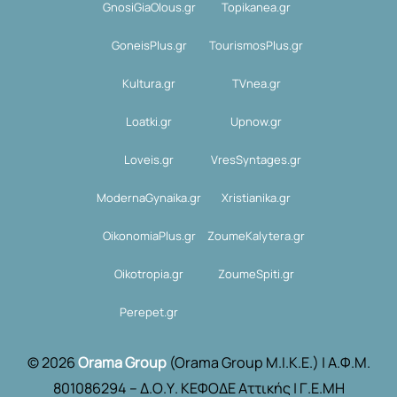
GnosiGiaOlous.gr
Topikanea.gr
GoneisPlus.gr
TourismosPlus.gr
Kultura.gr
TVnea.gr
Loatki.gr
Upnow.gr
Loveis.gr
VresSyntages.gr
ModernaGynaika.gr
Xristianika.gr
OikonomiaPlus.gr
ZoumeKalytera.gr
Oikotropia.gr
ZoumeSpiti.gr
Perepet.gr
© 2026
Orama Group
(Orama Group Μ.Ι.Κ.Ε.) | Α.Φ.Μ.
801086294 – Δ.Ο.Υ. ΚΕΦΟΔΕ Αττικής | Γ.Ε.ΜΗ