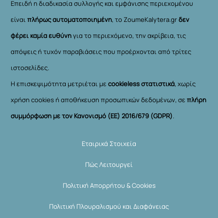
Επειδή η διαδικασία συλλογής και εμφάνισης περιεχομένου
είναι
πλήρως αυτοματοποιημένη
, το ZoumeKalytera.gr
δεν
φέρει καμία ευθύνη
για το περιεχόμενο, την ακρίβεια, τις
απόψεις ή τυχόν παραβιάσεις που προέρχονται από τρίτες
ιστοσελίδες.
Η επισκεψιμότητα μετριέται με
cookieless στατιστικά
, χωρίς
χρήση cookies ή αποθήκευση προσωπικών δεδομένων, σε
πλήρη
συμμόρφωση με τον Κανονισμό (ΕΕ) 2016/679 (GDPR)
.
Εταιρικά Στοιχεία
Πώς Λειτουργεί
Πολιτική Απορρήτου & Cookies
Πολιτική Πλουραλισμού και Διαφάνειας