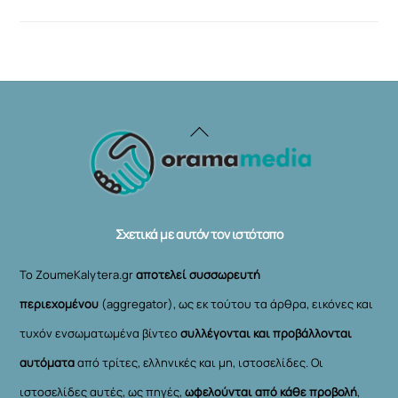
Back
To
Top
Σχετικά με αυτόν τον ιστότοπο
Το ZoumeKalytera.gr
αποτελεί συσσωρευτή
περιεχομένου
(aggregator), ως εκ τούτου τα άρθρα, εικόνες και
τυχόν ενσωματωμένα βίντεο
συλλέγονται και προβάλλονται
αυτόματα
από τρίτες, ελληνικές και μη, ιστοσελίδες. Οι
ιστοσελίδες αυτές, ως πηγές,
ωφελούνται από κάθε προβολή
,