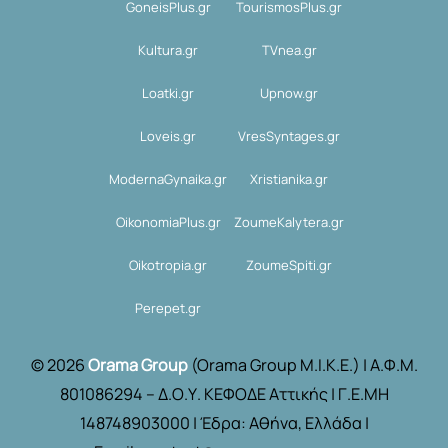
GoneisPlus.gr
TourismosPlus.gr
Kultura.gr
TVnea.gr
Loatki.gr
Upnow.gr
Loveis.gr
VresSyntages.gr
ModernaGynaika.gr
Xristianika.gr
OikonomiaPlus.gr
ZoumeKalytera.gr
Oikotropia.gr
ZoumeSpiti.gr
Perepet.gr
© 2026
Orama Group
(Orama Group Μ.Ι.Κ.Ε.) | Α.Φ.Μ.
801086294 – Δ.Ο.Υ. ΚΕΦΟΔΕ Αττικής | Γ.Ε.ΜΗ
148748903000 | Έδρα: Αθήνα, Ελλάδα |