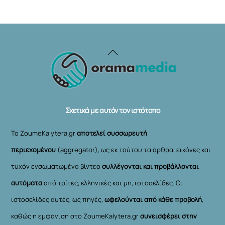
Back
To
Top
Σχετικά με αυτόν τον ιστότοπο
Το ZoumeKalytera.gr
αποτελεί συσσωρευτή
περιεχομένου
(aggregator), ως εκ τούτου τα άρθρα, εικόνες και
τυχόν ενσωματωμένα βίντεο
συλλέγονται και προβάλλονται
αυτόματα
από τρίτες, ελληνικές και μη, ιστοσελίδες. Οι
ιστοσελίδες αυτές, ως πηγές,
ωφελούνται από κάθε προβολή
,
καθώς η εμφάνιση στο ZoumeKalytera.gr
συνεισφέρει στην