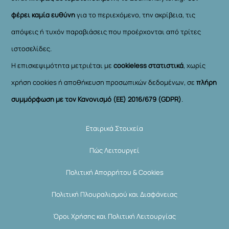
φέρει καμία ευθύνη
για το περιεχόμενο, την ακρίβεια, τις
απόψεις ή τυχόν παραβιάσεις που προέρχονται από τρίτες
ιστοσελίδες.
Η επισκεψιμότητα μετριέται με
cookieless στατιστικά
, χωρίς
χρήση cookies ή αποθήκευση προσωπικών δεδομένων, σε
πλήρη
συμμόρφωση με τον Κανονισμό (ΕΕ) 2016/679 (GDPR)
.
Εταιρικά Στοιχεία
Πώς Λειτουργεί
Πολιτική Απορρήτου & Cookies
Πολιτική Πλουραλισμού και Διαφάνειας
Όροι Χρήσης και Πολιτική Λειτουργίας