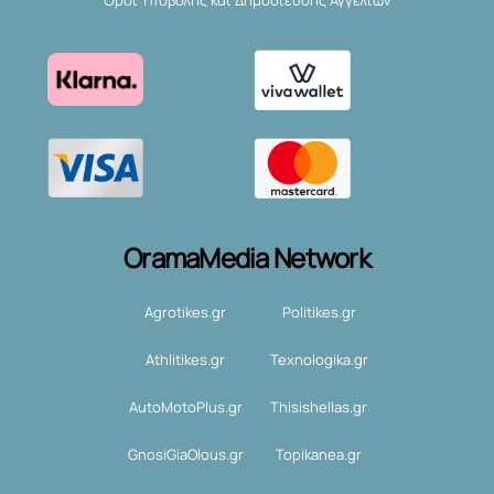
Όροι Υποβολής και Δημοσίευσης Αγγελιών
OramaMedia Network
Agrotikes.gr
Politikes.gr
Athlitikes.gr
Texnologika.gr
AutoMotoPlus.gr
Thisishellas.gr
GnosiGiaOlous.gr
Topikanea.gr