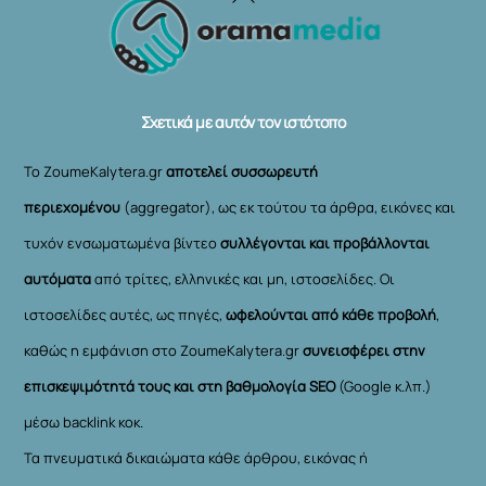
To
Top
Σχετικά με αυτόν τον ιστότοπο
Το ZoumeKalytera.gr
αποτελεί συσσωρευτή
περιεχομένου
(aggregator), ως εκ τούτου τα άρθρα, εικόνες και
τυχόν ενσωματωμένα βίντεο
συλλέγονται και προβάλλονται
αυτόματα
από τρίτες, ελληνικές και μη, ιστοσελίδες. Οι
ιστοσελίδες αυτές, ως πηγές,
ωφελούνται από κάθε προβολή
,
καθώς η εμφάνιση στο ZoumeKalytera.gr
συνεισφέρει στην
επισκεψιμότητά τους και στη βαθμολογία SEO
(Google κ.λπ.)
μέσω backlink κοκ.
Τα πνευματικά δικαιώματα κάθε άρθρου, εικόνας ή