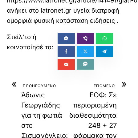
https://www.iatronet.gr/article/141491/giati-
ανήκει στο
iatronet.gr υγεία διατροφή
ομορφιά φυσική κατάσταση ειδήσεις
.
«
»
ΠΡΟΗΓΟΥΜΕΝΟ
ΕΠΟΜΕΝΟ
Άδωνις
ΕΟΦ: Σε
Γεωργιάδης
περιορισμένη
για τη φωτιά
διαθεσιμότητα
στο
248 + 27
Σισμανόγλειο:
φάρμακα τον