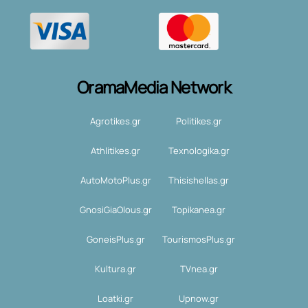
OramaMedia Network
Agrotikes.gr
Politikes.gr
Athlitikes.gr
Texnologika.gr
AutoMotoPlus.gr
Thisishellas.gr
GnosiGiaOlous.gr
Topikanea.gr
GoneisPlus.gr
TourismosPlus.gr
Kultura.gr
TVnea.gr
Loatki.gr
Upnow.gr