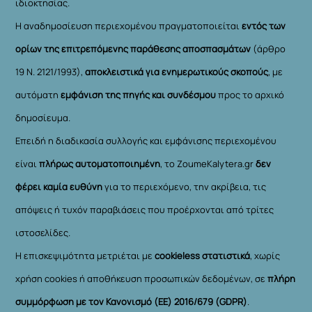
ιδιοκτησίας.
Η αναδημοσίευση περιεχομένου πραγματοποιείται
εντός των
ορίων της επιτρεπόμενης παράθεσης αποσπασμάτων
(άρθρο
19 Ν. 2121/1993),
αποκλειστικά για ενημερωτικούς σκοπούς
, με
αυτόματη
εμφάνιση της πηγής και συνδέσμου
προς το αρχικό
δημοσίευμα.
Επειδή η διαδικασία συλλογής και εμφάνισης περιεχομένου
είναι
πλήρως αυτοματοποιημένη
, το ZoumeKalytera.gr
δεν
φέρει καμία ευθύνη
για το περιεχόμενο, την ακρίβεια, τις
απόψεις ή τυχόν παραβιάσεις που προέρχονται από τρίτες
ιστοσελίδες.
Η επισκεψιμότητα μετριέται με
cookieless στατιστικά
, χωρίς
χρήση cookies ή αποθήκευση προσωπικών δεδομένων, σε
πλήρη
συμμόρφωση με τον Κανονισμό (ΕΕ) 2016/679 (GDPR)
.