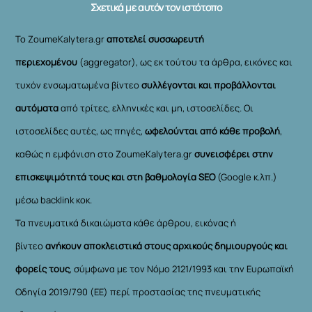
Σχετικά με αυτόν τον ιστότοπο
Το ZoumeKalytera.gr
αποτελεί συσσωρευτή
περιεχομένου
(aggregator), ως εκ τούτου τα άρθρα, εικόνες και
τυχόν ενσωματωμένα βίντεο
συλλέγονται και προβάλλονται
αυτόματα
από τρίτες, ελληνικές και μη, ιστοσελίδες. Οι
ιστοσελίδες αυτές, ως πηγές,
ωφελούνται από κάθε προβολή
,
καθώς η εμφάνιση στο ZoumeKalytera.gr
συνεισφέρει στην
επισκεψιμότητά τους και στη βαθμολογία SEO
(Google κ.λπ.)
μέσω backlink κοκ.
Τα πνευματικά δικαιώματα κάθε άρθρου, εικόνας ή
βίντεο
ανήκουν αποκλειστικά στους αρχικούς δημιουργούς και
φορείς τους
, σύμφωνα με τον Νόμο 2121/1993 και την Ευρωπαϊκή
Οδηγία 2019/790 (ΕΕ) περί προστασίας της πνευματικής