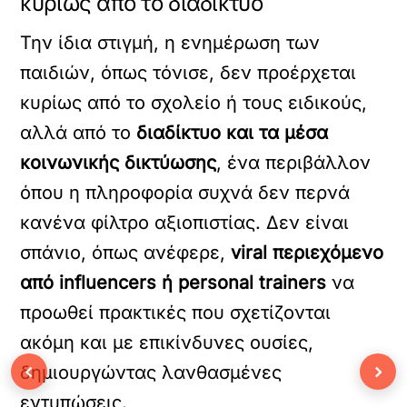
κυρίως από το διαδίκτυο
Την ίδια στιγμή, η ενημέρωση των
παιδιών, όπως τόνισε, δεν προέρχεται
κυρίως από το σχολείο ή τους ειδικούς,
αλλά από το
διαδίκτυο και τα μέσα
κοινωνικής δικτύωσης
, ένα περιβάλλον
όπου η πληροφορία συχνά δεν περνά
κανένα φίλτρο αξιοπιστίας. Δεν είναι
σπάνιο, όπως ανέφερε,
viral περιεχόμενο
από influencers ή personal trainers
να
προωθεί πρακτικές που σχετίζονται
ακόμη και με επικίνδυνες ουσίες,
‹
›
δημιουργώντας λανθασμένες
εντυπώσεις.