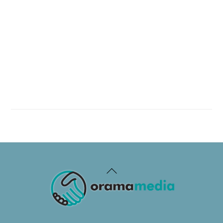
Back
To
Top