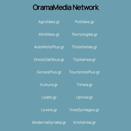
OramaMedia Network
Agrotikes.gr
Politikes.gr
Athlitikes.gr
Texnologika.gr
AutoMotoPlus.gr
Thisishellas.gr
GnosiGiaOlous.gr
Topikanea.gr
GoneisPlus.gr
TourismosPlus.gr
Kultura.gr
TVnea.gr
Loatki.gr
Upnow.gr
Loveis.gr
VresSyntages.gr
ModernaGynaika.gr
Xristianika.gr