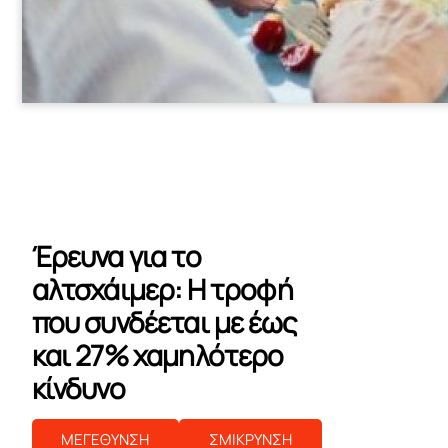
Έρευνα για το
αλτσχάιμερ: Η τροφή
που συνδέεται με έως
και 27% χαμηλότερο
κίνδυνο
ΜΕΓΕΘΥΝΣΗ
ΣΜΙΚΡΥΝΣΗ