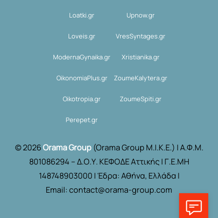
Loatki.gr
Upnow.gr
Loveis.gr
VresSyntages.gr
ModernaGynaika.gr
Xristianika.gr
OikonomiaPlus.gr
ZoumeKalytera.gr
Oikotropia.gr
ZoumeSpiti.gr
Perepet.gr
© 2026
Orama Group
(Orama Group Μ.Ι.Κ.Ε.) | Α.Φ.Μ.
801086294 – Δ.Ο.Υ. ΚΕΦΟΔΕ Αττικής | Γ.Ε.ΜΗ
148748903000 | Έδρα: Αθήνα, Ελλάδα |
Email: contact@orama-group.com