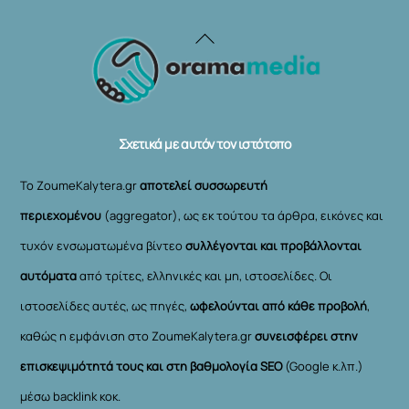
Back
To
Top
Σχετικά με αυτόν τον ιστότοπο
Το ZoumeKalytera.gr
αποτελεί συσσωρευτή
περιεχομένου
(aggregator), ως εκ τούτου τα άρθρα, εικόνες και
τυχόν ενσωματωμένα βίντεο
συλλέγονται και προβάλλονται
αυτόματα
από τρίτες, ελληνικές και μη, ιστοσελίδες. Οι
ιστοσελίδες αυτές, ως πηγές,
ωφελούνται από κάθε προβολή
,
καθώς η εμφάνιση στο ZoumeKalytera.gr
συνεισφέρει στην
επισκεψιμότητά τους και στη βαθμολογία SEO
(Google κ.λπ.)
μέσω backlink κοκ.