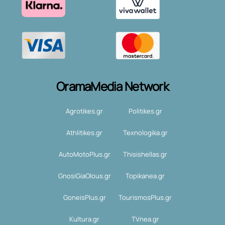
OramaMedia Network
Agrotikes.gr
Politikes.gr
Athlitikes.gr
Texnologika.gr
AutoMotoPlus.gr
Thisishellas.gr
GnosiGiaOlous.gr
Topikanea.gr
GoneisPlus.gr
TourismosPlus.gr
Kultura.gr
TVnea.gr