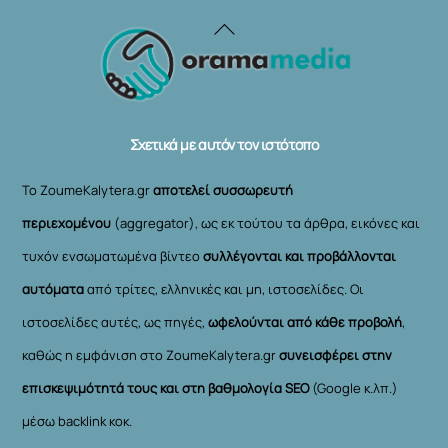
Back
To
Top
Σχετικά με αυτόν τον ιστότοπο
Το ZoumeKalytera.gr
αποτελεί συσσωρευτή
περιεχομένου
(aggregator), ως εκ τούτου τα άρθρα, εικόνες και
τυχόν ενσωματωμένα βίντεο
συλλέγονται και προβάλλονται
αυτόματα
από τρίτες, ελληνικές και μη, ιστοσελίδες. Οι
ιστοσελίδες αυτές, ως πηγές,
ωφελούνται από κάθε προβολή
,
καθώς η εμφάνιση στο ZoumeKalytera.gr
συνεισφέρει στην
επισκεψιμότητά τους και στη βαθμολογία SEO
(Google κ.λπ.)
μέσω backlink κοκ.