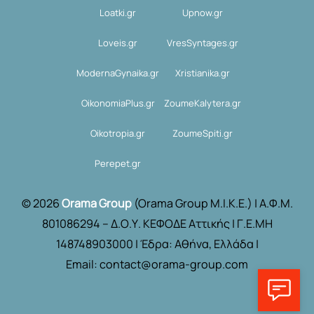
Loatki.gr
Upnow.gr
Loveis.gr
VresSyntages.gr
ModernaGynaika.gr
Xristianika.gr
OikonomiaPlus.gr
ZoumeKalytera.gr
Oikotropia.gr
ZoumeSpiti.gr
Perepet.gr
© 2026
Orama Group
(Orama Group Μ.Ι.Κ.Ε.) | Α.Φ.Μ.
801086294 – Δ.Ο.Υ. ΚΕΦΟΔΕ Αττικής | Γ.Ε.ΜΗ
148748903000 | Έδρα: Αθήνα, Ελλάδα |
Email: contact@orama-group.com