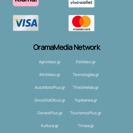
OramaMedia Network
Agrotikes.gr
Politikes.gr
Athlitikes.gr
Texnologika.gr
AutoMotoPlus.gr
Thisishellas.gr
GnosiGiaOlous.gr
Topikanea.gr
GoneisPlus.gr
TourismosPlus.gr
Kultura.gr
TVnea.gr