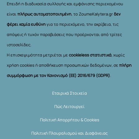
Επειδή η διαδικασία συλλογής και εμφάνισης περιεχομένου
είναι
πλήρως αυτοματοποιημένη
, το ZoumeKalytera.gr
δεν
φέρει καμία ευθύνη
για το περιεχόμενο, την ακρίβεια, τις
απόψεις ή τυχόν παραβιάσεις που προέρχονται από τρίτες
ιστοσελίδες.
Η επισκεψιμότητα μετριέται με
cookieless στατιστικά
, χωρίς
χρήση cookies ή αποθήκευση προσωπικών δεδομένων, σε
πλήρη
συμμόρφωση με τον Κανονισμό (ΕΕ) 2016/679 (GDPR)
.
Εταιρικά Στοιχεία
Πώς Λειτουργεί
Πολιτική Απορρήτου & Cookies
Πολιτική Πλουραλισμού και Διαφάνειας