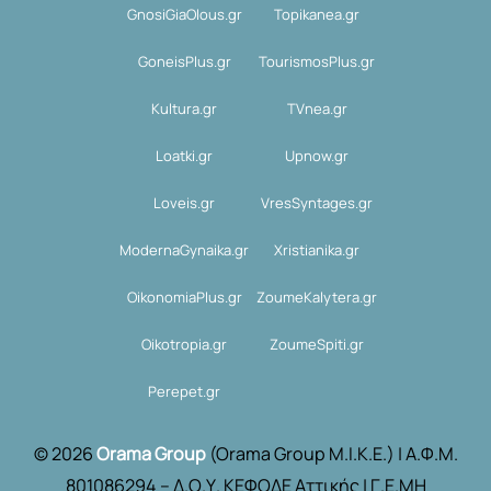
GnosiGiaOlous.gr
Topikanea.gr
GoneisPlus.gr
TourismosPlus.gr
Kultura.gr
TVnea.gr
Loatki.gr
Upnow.gr
Loveis.gr
VresSyntages.gr
ModernaGynaika.gr
Xristianika.gr
OikonomiaPlus.gr
ZoumeKalytera.gr
Oikotropia.gr
ZoumeSpiti.gr
Perepet.gr
© 2026
Orama Group
(Orama Group Μ.Ι.Κ.Ε.) | Α.Φ.Μ.
801086294 – Δ.Ο.Υ. ΚΕΦΟΔΕ Αττικής | Γ.Ε.ΜΗ