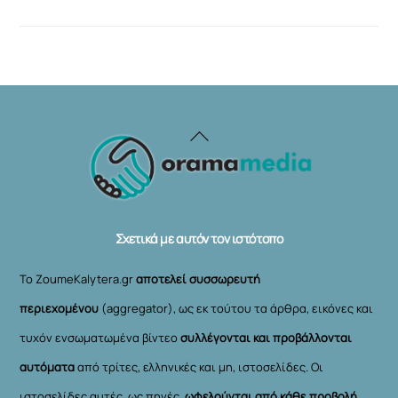
Back
To
Top
Σχετικά με αυτόν τον ιστότοπο
Το ZoumeKalytera.gr
αποτελεί συσσωρευτή
περιεχομένου
(aggregator), ως εκ τούτου τα άρθρα, εικόνες και
τυχόν ενσωματωμένα βίντεο
συλλέγονται και προβάλλονται
αυτόματα
από τρίτες, ελληνικές και μη, ιστοσελίδες. Οι
ιστοσελίδες αυτές, ως πηγές,
ωφελούνται από κάθε προβολή
,