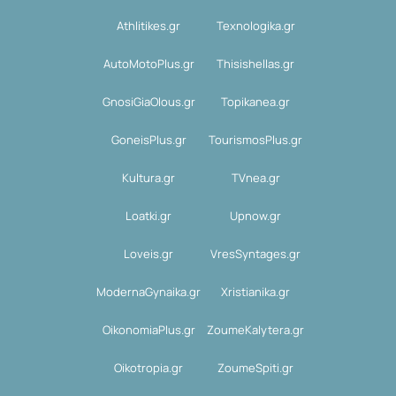
Athlitikes.gr
Texnologika.gr
AutoMotoPlus.gr
Thisishellas.gr
GnosiGiaOlous.gr
Topikanea.gr
GoneisPlus.gr
TourismosPlus.gr
Kultura.gr
TVnea.gr
Loatki.gr
Upnow.gr
Loveis.gr
VresSyntages.gr
ModernaGynaika.gr
Xristianika.gr
OikonomiaPlus.gr
ZoumeKalytera.gr
Oikotropia.gr
ZoumeSpiti.gr