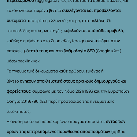
περιεχομένου
(aggregator), ως εκ τούτου τα άρθρα, εικόνες και
τυχόν ενσωματωμένα βίντεο
συλλέγονται και προβάλλονται
αυτόματα
από τρίτες, ελληνικές και μη, ιστοσελίδες. Οι
ιστοσελίδες αυτές, ως πηγές,
ωφελούνται από κάθε προβολή
,
καθώς η εμφάνιση στο ZoumeKalytera.gr
συνεισφέρει στην
επισκεψιμότητά τους και στη βαθμολογία SEO
(Google κ.λπ.)
μέσω backlink κοκ.
Τα πνευματικά δικαιώματα κάθε άρθρου, εικόνας ή
βίντεο
ανήκουν αποκλειστικά στους αρχικούς δημιουργούς και
φορείς τους
, σύμφωνα με τον Νόμο 2121/1993 και την Ευρωπαϊκή
Οδηγία 2019/790 (ΕΕ) περί προστασίας της πνευματικής
ιδιοκτησίας.
Η αναδημοσίευση περιεχομένου πραγματοποιείται
εντός των
ορίων της επιτρεπόμενης παράθεσης αποσπασμάτων
(άρθρο