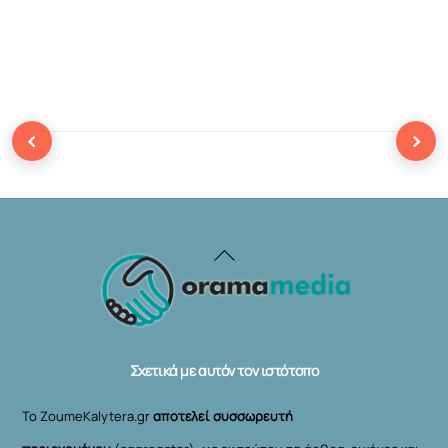
‹
›
Back
To
Top
Σχετικά με αυτόν τον ιστότοπο
Το ZoumeKalytera.gr
αποτελεί συσσωρευτή