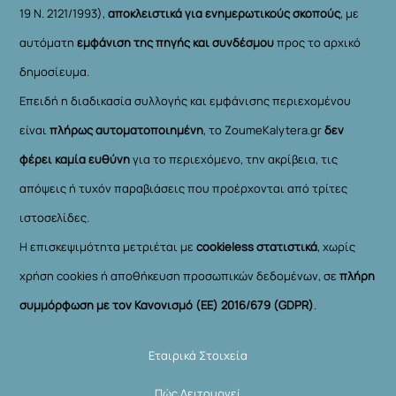
19 Ν. 2121/1993),
αποκλειστικά για ενημερωτικούς σκοπούς
, με
αυτόματη
εμφάνιση της πηγής και συνδέσμου
προς το αρχικό
δημοσίευμα.
Επειδή η διαδικασία συλλογής και εμφάνισης περιεχομένου
είναι
πλήρως αυτοματοποιημένη
, το ZoumeKalytera.gr
δεν
φέρει καμία ευθύνη
για το περιεχόμενο, την ακρίβεια, τις
απόψεις ή τυχόν παραβιάσεις που προέρχονται από τρίτες
ιστοσελίδες.
Η επισκεψιμότητα μετριέται με
cookieless στατιστικά
, χωρίς
χρήση cookies ή αποθήκευση προσωπικών δεδομένων, σε
πλήρη
συμμόρφωση με τον Κανονισμό (ΕΕ) 2016/679 (GDPR)
.
Εταιρικά Στοιχεία
Πώς Λειτουργεί