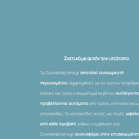
Σχετικά με αυτόν τον ιστότοπο
Το ZoumeKalytera.gr
αποτελεί συσσωρευτή
περιεχομένου
(aggregator), ως εκ τούτου τα άρθρα
εικόνες και τυχόν ενσωματωμένα βίντεο
συλλέγονται
προβάλλονται αυτόματα
από τρίτες, ελληνικές και μ
ιστοσελίδες. Οι ιστοσελίδες αυτές, ως πηγές,
ωφελο
από κάθε προβολή
, καθώς η εμφάνιση στο
ZoumeKalytera.gr
συνεισφέρει στην επισκεψιμότη