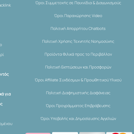
Όροι Συμμετοχής σε Παιχνίδια & Διαγωνισμούς
cklink
Όροι Παραχώρησης Video
Πολιτική Απορρήτου Chatbots
Πολιτική Χρήσης Τεχνητής Νοημοσύνης
μο
Προϊόντα Φιλικά προς το Περιβάλλον
ερί
Πολιτική Εκπτώσεων και Προσφορών
εντός
Όροι Affiliate Συνδέσμων & Προωθητικού Υλικού
Πολιτική Διαφημιστικής Διαφάνειας
κά για
ης
Όροι Προγράμματος Επιβράβευσης
Όροι Υποβολής και Δημοσίευσης Αγγελιών
χομένου