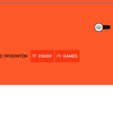
Σ ΠΡΟΪΌΝΤΩΝ
ESHOP
GAMES