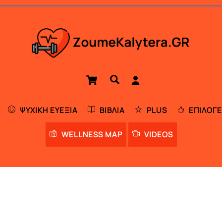
Cart
Αναζήτηση
ΨΥΧΙΚΉ ΕΥΕΞΊΑ
ΒΙΒΛΊΑ
PLUS
ΕΠΙΛΟΓΈ
WELLNESS MAP
VIDEOS