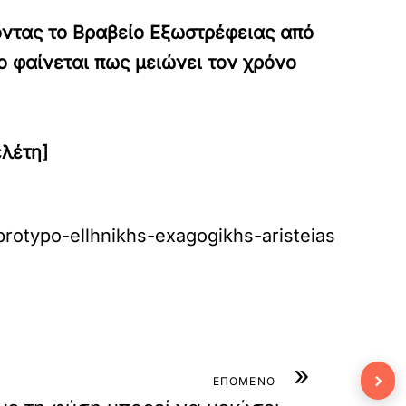
οντας το Βραβείο Εξωστρέφειας από
 φαίνεται πως μειώνει τον χρόνο
ελέτη]
protypo-ellhnikhs-exagogikhs-aristeias
»
›
ΕΠΟΜΕΝΟ