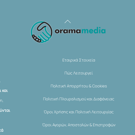
Back
To
Top
Εταιρικά Στοιχεία
Πώς Λειτουργεί
,
Πολιτική Απορρήτου & Cookies
 και
Πολιτική Πλουραλισμού και Διαφάνειας
η,
ύνται
Όροι Χρήσης και Πολιτική Λειτουργίας
Όροι Αγορών, Αποστολών & Επιστροφών
τά