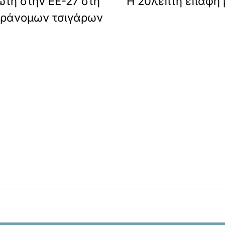
τη στην ΕΕ-27 στη
Η 20λεπτη επαφή μ
αράνομων τσιγάρων