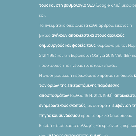
τους και στη βαθμολογία SEO
(Google κ.λπ.) μέσω ba
κοκ.
Τα πνευματικά δικαιώματα κάθε άρθρου, εικόνας ή
βίντεο
ανήκουν αποκλειστικά στους αρχικούς
δημιουργούς και φορείς τους
, σύμφωνα με τον Νό
2121/1993 και την Ευρωπαϊκή Οδηγία 2019/790 (ΕΕ) π
προστασίας της πνευματικής ιδιοκτησίας.
Η αναδημοσίευση περιεχομένου πραγματοποιείται
των ορίων της επιτρεπόμενης παράθεσης
αποσπασμάτων
(άρθρο 19 Ν. 2121/1993),
αποκλειστι
ενημερωτικούς σκοπούς
, με αυτόματη
εμφάνιση τ
πηγής και συνδέσμου
προς το αρχικό δημοσίευμα.
Επειδή η διαδικασία συλλογής και εμφάνισης περιε
είναι
πλήρως αυτοματοποιημένη
, το