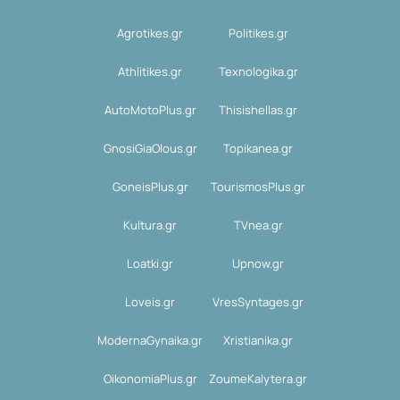
Agrotikes.gr
Politikes.gr
Athlitikes.gr
Texnologika.gr
AutoMotoPlus.gr
Thisishellas.gr
GnosiGiaOlous.gr
Topikanea.gr
GoneisPlus.gr
TourismosPlus.gr
Kultura.gr
TVnea.gr
Loatki.gr
Upnow.gr
Loveis.gr
VresSyntages.gr
ModernaGynaika.gr
Xristianika.gr
OikonomiaPlus.gr
ZoumeKalytera.gr