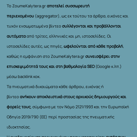
Το ZoumeKalytera.gr
αποτελεί συσσωρευτή
περιεχομένου
(aggregator), ως εκ τούτου τα άρθρα, εικόνες και
τυχόν ενσωματωμένα βίντεο
συλλέγονται και προβάλλονται
αυτόματα
από τρίτες, ελληνικές και μη, ιστοσελίδες. Οι
ιστοσελίδες αυτές, ως πηγές,
ωφελούνται από κάθε προβολή
,
καθώς η εμφάνιση στο ZoumeKalytera.gr
συνεισφέρει στην
επισκεψιμότητά τους και στη βαθμολογία SEO
(Google κ.λπ.)
μέσω backlink κοκ.
Τα πνευματικά δικαιώματα κάθε άρθρου, εικόνας ή
βίντεο
ανήκουν αποκλειστικά στους αρχικούς δημιουργούς και
φορείς τους
, σύμφωνα με τον Νόμο 2121/1993 και την Ευρωπαϊκή
Οδηγία 2019/790 (ΕΕ) περί προστασίας της πνευματικής
ιδιοκτησίας.
Η αναδημοσίευση περιεχομένου πραγματοποιείται
εντός των