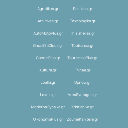
Agrotikes.gr
Politikes.gr
Athlitikes.gr
Texnologika.gr
AutoMotoPlus.gr
Thisishellas.gr
GnosiGiaOlous.gr
Topikanea.gr
GoneisPlus.gr
TourismosPlus.gr
Kultura.gr
TVnea.gr
Loatki.gr
Upnow.gr
Loveis.gr
VresSyntages.gr
ModernaGynaika.gr
Xristianika.gr
OikonomiaPlus.gr
ZoumeKalytera.gr