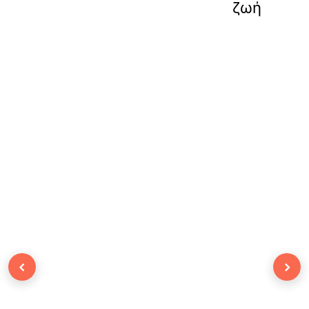
ζωή
‹
›