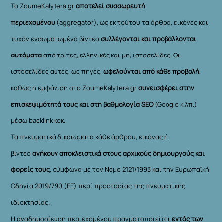
Το ZoumeKalytera.gr
αποτελεί συσσωρευτή
περιεχομένου
(aggregator), ως εκ τούτου τα άρθρα, εικόνες και
τυχόν ενσωματωμένα βίντεο
συλλέγονται και προβάλλονται
αυτόματα
από τρίτες, ελληνικές και μη, ιστοσελίδες. Οι
ιστοσελίδες αυτές, ως πηγές,
ωφελούνται από κάθε προβολή
,
καθώς η εμφάνιση στο ZoumeKalytera.gr
συνεισφέρει στην
επισκεψιμότητά τους και στη βαθμολογία SEO
(Google κ.λπ.)
μέσω backlink κοκ.
Τα πνευματικά δικαιώματα κάθε άρθρου, εικόνας ή
βίντεο
ανήκουν αποκλειστικά στους αρχικούς δημιουργούς και
φορείς τους
, σύμφωνα με τον Νόμο 2121/1993 και την Ευρωπαϊκή
Οδηγία 2019/790 (ΕΕ) περί προστασίας της πνευματικής
ιδιοκτησίας.
Η αναδημοσίευση περιεχομένου πραγματοποιείται
εντός των