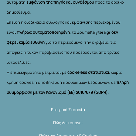
αυτόματη
εμφάνιση της πηγής και συνδέσμου
προς το αρχικό
δημοσίευμα.
Επειδή η διαδικασία συλλογής και εμφάνισης περιεχομένου
είναι
πλήρως αυτοματοποιημένη
, το ZoumeKalytera.gr
δεν
φέρει καμία ευθύνη
για το περιεχόμενο, την ακρίβεια, τις
απόψεις ή τυχόν παραβιάσεις που προέρχονται από τρίτες
ιστοσελίδες.
Η επισκεψιμότητα μετριέται με
cookieless στατιστικά
, χωρίς
χρήση cookies ή αποθήκευση προσωπικών δεδομένων, σε
πλήρη
συμμόρφωση με τον Κανονισμό (ΕΕ) 2016/679 (GDPR)
.
Εταιρικά Στοιχεία
Πώς Λειτουργεί
Πολιτική Απορρήτου & Cookies