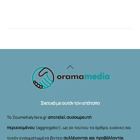
Back
To
Top
Σχετικά με αυτόν τον ιστότοπο
Το ZoumeKalytera.gr
αποτελεί συσσωρευτή
περιεχομένου
(aggregator), ως εκ τούτου τα άρθρα, εικόνες και
τυχόν ενσωματωμένα βίντεο
συλλέγονται και προβάλλονται