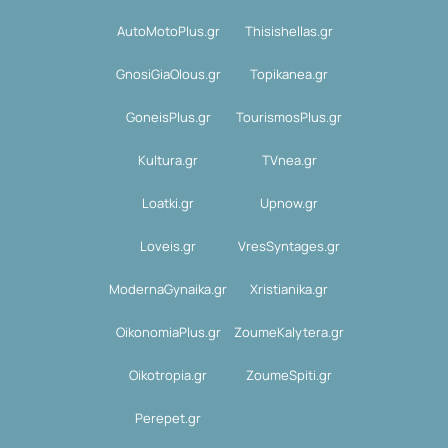
AutoMotoPlus.gr
Thisishellas.gr
GnosiGiaOlous.gr
Topikanea.gr
GoneisPlus.gr
TourismosPlus.gr
Kultura.gr
TVnea.gr
Loatki.gr
Upnow.gr
Loveis.gr
VresSyntages.gr
ModernaGynaika.gr
Xristianika.gr
OikonomiaPlus.gr
ZoumeKalytera.gr
Oikotropia.gr
ZoumeSpiti.gr
Perepet.gr