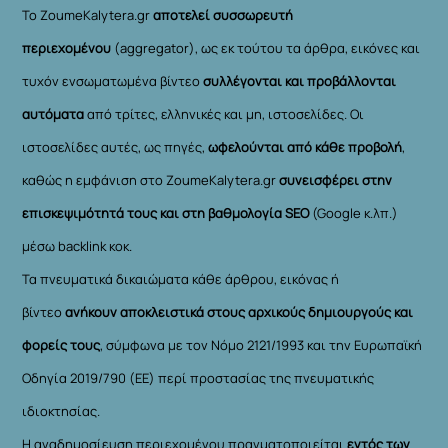
Το ZoumeKalytera.gr
αποτελεί συσσωρευτή
περιεχομένου
(aggregator), ως εκ τούτου τα άρθρα, εικόνες και
τυχόν ενσωματωμένα βίντεο
συλλέγονται και προβάλλονται
αυτόματα
από τρίτες, ελληνικές και μη, ιστοσελίδες. Οι
ιστοσελίδες αυτές, ως πηγές,
ωφελούνται από κάθε προβολή
,
καθώς η εμφάνιση στο ZoumeKalytera.gr
συνεισφέρει στην
επισκεψιμότητά τους και στη βαθμολογία SEO
(Google κ.λπ.)
μέσω backlink κοκ.
Τα πνευματικά δικαιώματα κάθε άρθρου, εικόνας ή
βίντεο
ανήκουν αποκλειστικά στους αρχικούς δημιουργούς και
φορείς τους
, σύμφωνα με τον Νόμο 2121/1993 και την Ευρωπαϊκή
Οδηγία 2019/790 (ΕΕ) περί προστασίας της πνευματικής
ιδιοκτησίας.
Η αναδημοσίευση περιεχομένου πραγματοποιείται
εντός των