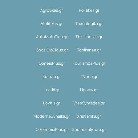
Agrotikes.gr
Politikes.gr
Athlitikes.gr
Texnologika.gr
AutoMotoPlus.gr
Thisishellas.gr
GnosiGiaOlous.gr
Topikanea.gr
GoneisPlus.gr
TourismosPlus.gr
Kultura.gr
TVnea.gr
Loatki.gr
Upnow.gr
Loveis.gr
VresSyntages.gr
ModernaGynaika.gr
Xristianika.gr
OikonomiaPlus.gr
ZoumeKalytera.gr