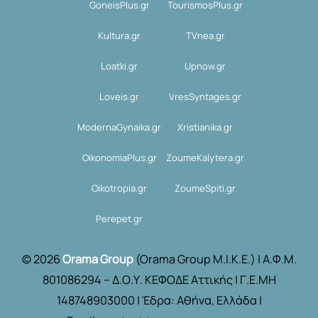
GoneisPlus.gr
TourismosPlus.gr
Kultura.gr
TVnea.gr
Loatki.gr
Upnow.gr
Loveis.gr
VresSyntages.gr
ModernaGynaika.gr
Xristianika.gr
OikonomiaPlus.gr
ZoumeKalytera.gr
Oikotropia.gr
ZoumeSpiti.gr
Perepet.gr
© 2026
Orama Group
(Orama Group Μ.Ι.Κ.Ε.) | Α.Φ.Μ.
801086294 – Δ.Ο.Υ. ΚΕΦΟΔΕ Αττικής | Γ.Ε.ΜΗ
148748903000 | Έδρα: Αθήνα, Ελλάδα |