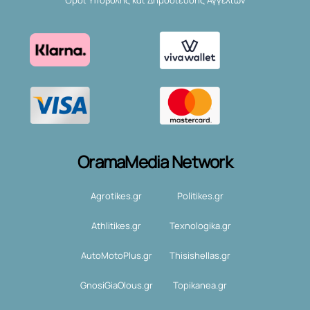
Όροι Υποβολής και Δημοσίευσης Αγγελιών
OramaMedia Network
Agrotikes.gr
Politikes.gr
Athlitikes.gr
Texnologika.gr
AutoMotoPlus.gr
Thisishellas.gr
GnosiGiaOlous.gr
Topikanea.gr