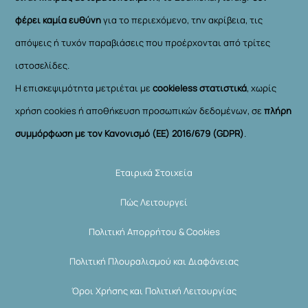
φέρει καμία ευθύνη
για το περιεχόμενο, την ακρίβεια, τις
απόψεις ή τυχόν παραβιάσεις που προέρχονται από τρίτες
ιστοσελίδες.
Η επισκεψιμότητα μετριέται με
cookieless στατιστικά
, χωρίς
χρήση cookies ή αποθήκευση προσωπικών δεδομένων, σε
πλήρη
συμμόρφωση με τον Κανονισμό (ΕΕ) 2016/679 (GDPR)
.
Εταιρικά Στοιχεία
Πώς Λειτουργεί
Πολιτική Απορρήτου & Cookies
Πολιτική Πλουραλισμού και Διαφάνειας
Όροι Χρήσης και Πολιτική Λειτουργίας