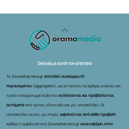
Back
To
Top
Σχετικά με αυτόν τον ιστότοπο
Το ZoumeKalytera.gr
αποτελεί συσσωρευτή
περιεχομένου
(aggregator), ως εκ τούτου τα άρθρα, εικόνες και
τυχόν ενσωματωμένα βίντεο
συλλέγονται και προβάλλονται
αυτόματα
από τρίτες, ελληνικές και μη, ιστοσελίδες. Οι
ιστοσελίδες αυτές, ως πηγές,
ωφελούνται από κάθε προβολή
,
καθώς η εμφάνιση στο ZoumeKalytera.gr
συνεισφέρει στην