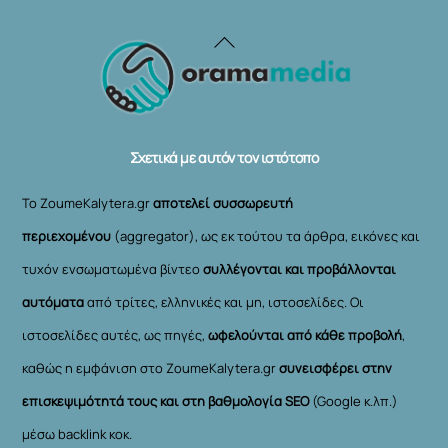
Back
To
Top
Σχετικά με αυτόν τον ιστότοπο
Το ZoumeKalytera.gr
αποτελεί συσσωρευτή
περιεχομένου
(aggregator), ως εκ τούτου τα άρθρα, εικόνες και
τυχόν ενσωματωμένα βίντεο
συλλέγονται και προβάλλονται
αυτόματα
από τρίτες, ελληνικές και μη, ιστοσελίδες. Οι
ιστοσελίδες αυτές, ως πηγές,
ωφελούνται από κάθε προβολή
,
καθώς η εμφάνιση στο ZoumeKalytera.gr
συνεισφέρει στην
επισκεψιμότητά τους και στη βαθμολογία SEO
(Google κ.λπ.)
μέσω backlink κοκ.