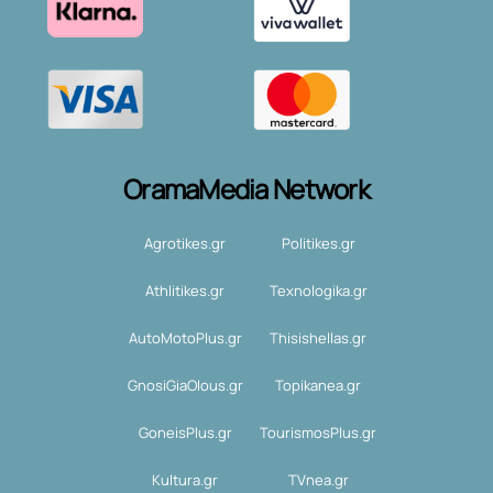
OramaMedia Network
Agrotikes.gr
Politikes.gr
Athlitikes.gr
Texnologika.gr
AutoMotoPlus.gr
Thisishellas.gr
GnosiGiaOlous.gr
Topikanea.gr
GoneisPlus.gr
TourismosPlus.gr
Kultura.gr
TVnea.gr