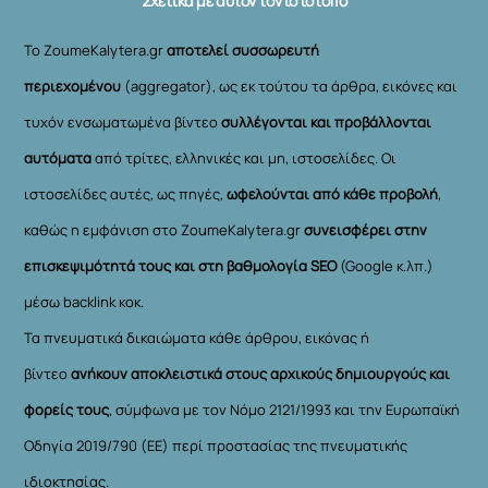
Σχετικά με αυτόν τον ιστότοπο
Το ZoumeKalytera.gr
αποτελεί συσσωρευτή
περιεχομένου
(aggregator), ως εκ τούτου τα άρθρα, εικόνες και
τυχόν ενσωματωμένα βίντεο
συλλέγονται και προβάλλονται
αυτόματα
από τρίτες, ελληνικές και μη, ιστοσελίδες. Οι
ιστοσελίδες αυτές, ως πηγές,
ωφελούνται από κάθε προβολή
,
καθώς η εμφάνιση στο ZoumeKalytera.gr
συνεισφέρει στην
επισκεψιμότητά τους και στη βαθμολογία SEO
(Google κ.λπ.)
μέσω backlink κοκ.
Τα πνευματικά δικαιώματα κάθε άρθρου, εικόνας ή
βίντεο
ανήκουν αποκλειστικά στους αρχικούς δημιουργούς και
φορείς τους
, σύμφωνα με τον Νόμο 2121/1993 και την Ευρωπαϊκή
Οδηγία 2019/790 (ΕΕ) περί προστασίας της πνευματικής
ιδιοκτησίας.