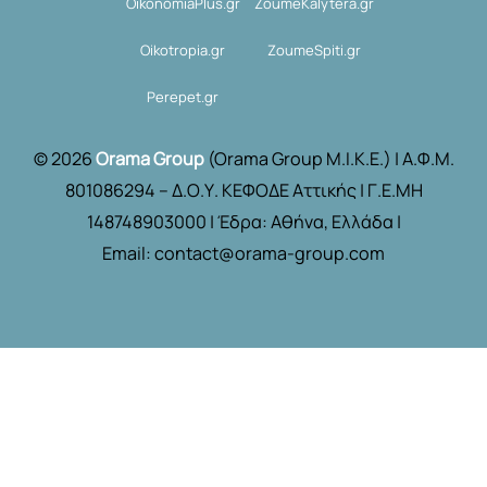
OikonomiaPlus.gr
ZoumeKalytera.gr
Oikotropia.gr
ZoumeSpiti.gr
Perepet.gr
© 2026
Orama Group
(Orama Group Μ.Ι.Κ.Ε.) | Α.Φ.Μ.
801086294 – Δ.Ο.Υ. ΚΕΦΟΔΕ Αττικής | Γ.Ε.ΜΗ
148748903000 | Έδρα: Αθήνα, Ελλάδα |
Email: contact@orama-group.com