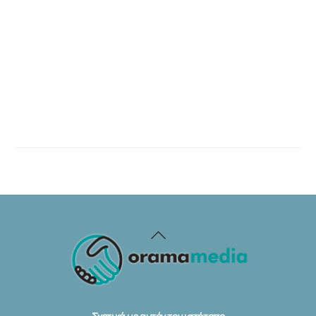
Back
To
Top