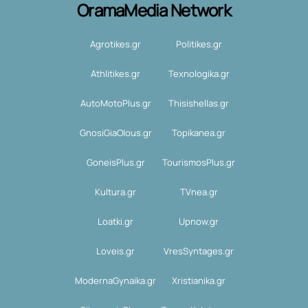
OramaMedia Network
Agrotikes.gr
Politikes.gr
Athlitikes.gr
Texnologika.gr
AutoMotoPlus.gr
Thisishellas.gr
GnosiGiaOlous.gr
Topikanea.gr
GoneisPlus.gr
TourismosPlus.gr
Kultura.gr
TVnea.gr
Loatki.gr
Upnow.gr
Loveis.gr
VresSyntages.gr
ModernaGynaika.gr
Xristianika.gr