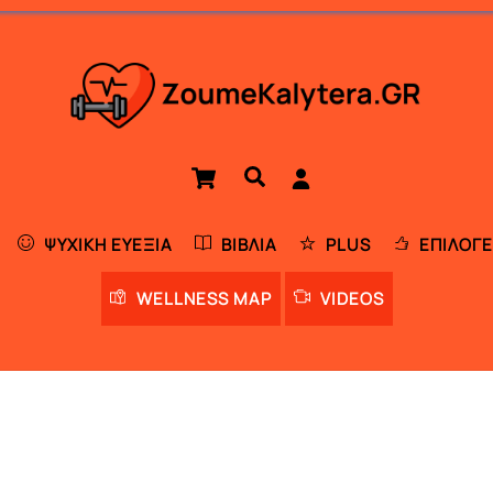
Cart
Αναζήτηση
ΨΥΧΙΚΉ ΕΥΕΞΊΑ
ΒΙΒΛΊΑ
PLUS
ΕΠΙΛΟΓΈ
WELLNESS MAP
VIDEOS