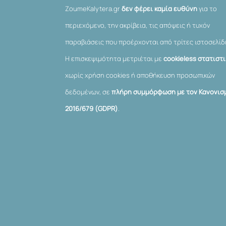
ZoumeKalytera.gr
δεν φέρει καμία ευθύνη
για το
περιεχόμενο, την ακρίβεια, τις απόψεις ή τυχόν
παραβιάσεις που προέρχονται από τρίτες ιστοσελίδ
Η επισκεψιμότητα μετριέται με
cookieless στατιστ
χωρίς χρήση cookies ή αποθήκευση προσωπικών
δεδομένων, σε
πλήρη συμμόρφωση με τον Κανονισμ
2016/679 (GDPR)
.