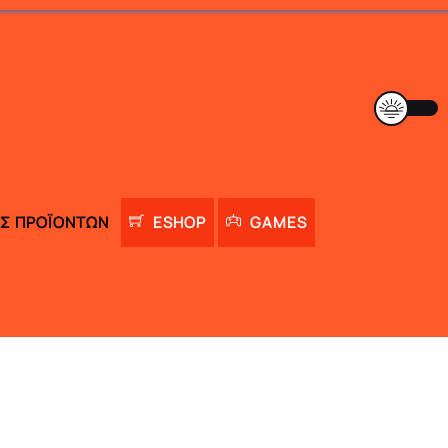
Σ ΠΡΟΪΌΝΤΩΝ
ESHOP
GAMES