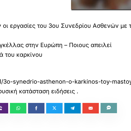
οι εργασίες του 3ου Συνεδρίου Ασθενών με τ
γκέλλας στην Ευρώπη – Ποιους απειλεί
ά του καρκίνου
361/3o-synedrio-asthenon-o-karkinos-toy-masto
 φυσική κατάσταση ειδήσεις
.