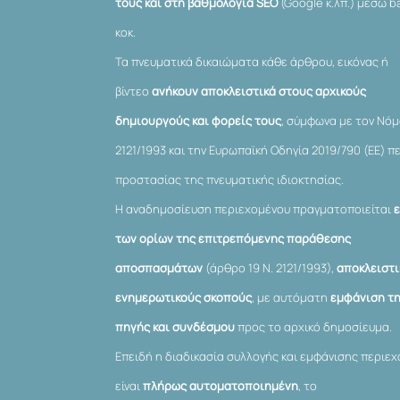
τους και στη βαθμολογία SEO
(Google κ.λπ.) μέσω ba
κοκ.
Τα πνευματικά δικαιώματα κάθε άρθρου, εικόνας ή
βίντεο
ανήκουν αποκλειστικά στους αρχικούς
δημιουργούς και φορείς τους
, σύμφωνα με τον Νό
2121/1993 και την Ευρωπαϊκή Οδηγία 2019/790 (ΕΕ) π
προστασίας της πνευματικής ιδιοκτησίας.
Η αναδημοσίευση περιεχομένου πραγματοποιείται
των ορίων της επιτρεπόμενης παράθεσης
αποσπασμάτων
(άρθρο 19 Ν. 2121/1993),
αποκλειστι
ενημερωτικούς σκοπούς
, με αυτόματη
εμφάνιση τ
πηγής και συνδέσμου
προς το αρχικό δημοσίευμα.
Επειδή η διαδικασία συλλογής και εμφάνισης περιε
είναι
πλήρως αυτοματοποιημένη
, το