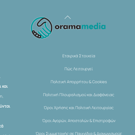
Back
To
Top
Εταιρικά Στοιχεία
Πώς Λειτουργεί
,
Πολιτική Απορρήτου & Cookies
 και
Πολιτική Πλουραλισμού και Διαφάνειας
η,
ύνται
Όροι Χρήσης και Πολιτική Λειτουργίας
Όροι Αγορών, Αποστολών & Επιστροφών
τά
Όροι Συμμετοχής σε Παιχνίδια & Διαγωνισμούς