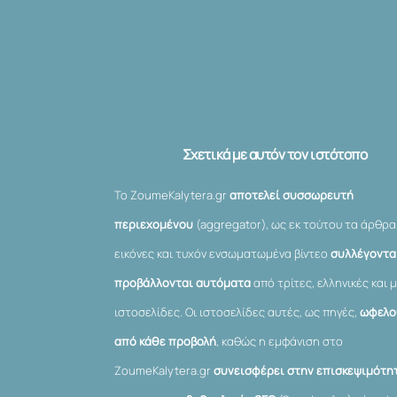
Σχετικά με αυτόν τον ιστότοπο
Το ZoumeKalytera.gr
αποτελεί συσσωρευτή
περιεχομένου
(aggregator), ως εκ τούτου τα άρθρα
εικόνες και τυχόν ενσωματωμένα βίντεο
συλλέγονται
προβάλλονται αυτόματα
από τρίτες, ελληνικές και μ
ιστοσελίδες. Οι ιστοσελίδες αυτές, ως πηγές,
ωφελο
από κάθε προβολή
, καθώς η εμφάνιση στο
ZoumeKalytera.gr
συνεισφέρει στην επισκεψιμότη