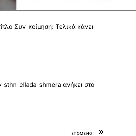
ίτλο Συν-κοίμηση: Τελικά κάνει
y-sthn-ellada-shmera
ανήκει στο
»
ΕΠΟΜΕΝΟ