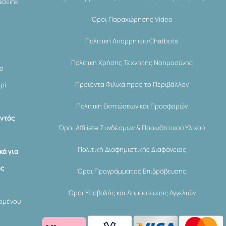
cklink
Όροι Παραχώρησης Video
Πολιτική Απορρήτου Chatbots
Πολιτική Χρήσης Τεχνητής Νοημοσύνης
μο
Προϊόντα Φιλικά προς το Περιβάλλον
ερί
Πολιτική Εκπτώσεων και Προσφορών
εντός
Όροι Affiliate Συνδέσμων & Προωθητικού Υλικού
Πολιτική Διαφημιστικής Διαφάνειας
κά για
ης
Όροι Προγράμματος Επιβράβευσης
Όροι Υποβολής και Δημοσίευσης Αγγελιών
χομένου