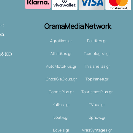
OramaMedia Network
ες.
ικά
,
Agrotikes.gr
Politikes.gr
Athlitikes.gr
Texnologika.gr
ό (ΕΕ)
AutoMotoPlus.gr
Thisishellas.gr
GnosiGiaOlous.gr
Topikanea.gr
GoneisPlus.gr
TourismosPlus.gr
Kultura.gr
TVnea.gr
Loatki.gr
Upnow.gr
Loveis.gr
VresSyntages.gr