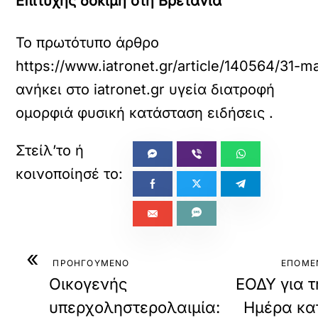
Επιτυχής δοκιμή στη Βρετανία
Το πρωτότυπο άρθρο
https://www.iatronet.gr/article/140564/31
ανήκει στο
iatronet.gr υγεία διατροφή
ομορφιά φυσική κατάσταση ειδήσεις
.
«
ΠΡΟΗΓΟΥΜΕΝΟ
ΕΠΟΜΕ
Οικογενής
ΕΟΔΥ για τ
υπερχοληστερολαιμία:
Ημέρα κα