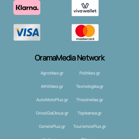
OramaMedia Network
Agrotikes.gr
Politikes.gr
Athlitikes.gr
Texnologika.gr
AutoMotoPlus.gr
Thisishellas.gr
GnosiGiaOlous.gr
Topikanea.gr
GoneisPlus.gr
TourismosPlus.gr