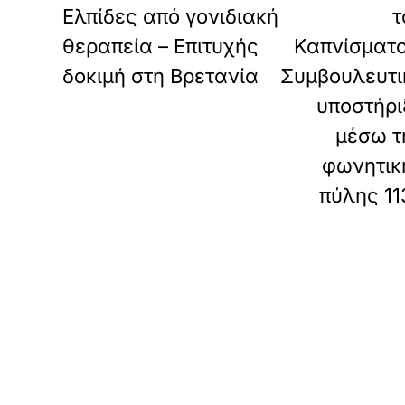
Ελπίδες από γονιδιακή
τ
θεραπεία – Επιτυχής
Καπνίσματο
δοκιμή στη Βρετανία
Συμβουλευτι
υποστήρι
μέσω τ
φωνητικ
πύλης 11