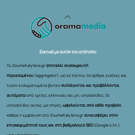
Back
To
Top
Σχετικά με αυτόν τον ιστότοπο
Το ZoumeKalytera.gr
αποτελεί συσσωρευτή
περιεχομένου
(aggregator), ως εκ τούτου τα άρθρα, εικόνες και
τυχόν ενσωματωμένα βίντεο
συλλέγονται και προβάλλονται
αυτόματα
από τρίτες, ελληνικές και μη, ιστοσελίδες. Οι
ιστοσελίδες αυτές, ως πηγές,
ωφελούνται από κάθε προβολή
,
καθώς η εμφάνιση στο ZoumeKalytera.gr
συνεισφέρει στην
επισκεψιμότητά τους και στη βαθμολογία SEO
(Google κ.λπ.)
μέσω backlink κοκ.