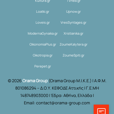
Kultura.gr
TVnea.gr
Loatki.gr
Upnow.gr
Loveis.gr
VresSyntages.gr
ModernaGynaika.gr
Xristianika.gr
OikonomiaPlus.gr
ZoumeKalytera.gr
Oikotropia.gr
ZoumeSpiti.gr
Perepet.gr
© 2026
Orama Group
(Orama Group Μ.Ι.Κ.Ε.) | Α.Φ.Μ.
801086294 – Δ.Ο.Υ. ΚΕΦΟΔΕ Αττικής | Γ.Ε.ΜΗ
148748903000 | Έδρα: Αθήνα, Ελλάδα |
Email: contact@orama-group.com