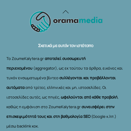
Back
To
Top
Σχετικά με αυτόν τον ιστότοπο
Το ZoumeKalytera.gr
αποτελεί συσσωρευτή
περιεχομένου
(aggregator), ως εκ τούτου τα άρθρα, εικόνες και
τυχόν ενσωματωμένα βίντεο
συλλέγονται και προβάλλονται
αυτόματα
από τρίτες, ελληνικές και μη, ιστοσελίδες. Οι
ιστοσελίδες αυτές, ως πηγές,
ωφελούνται από κάθε προβολή
,
καθώς η εμφάνιση στο ZoumeKalytera.gr
συνεισφέρει στην
επισκεψιμότητά τους και στη βαθμολογία SEO
(Google κ.λπ.)
μέσω backlink κοκ.