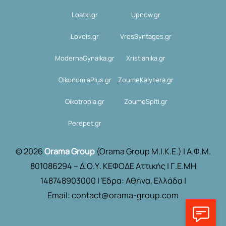
Loatki.gr
Upnow.gr
Loveis.gr
VresSyntages.gr
ModernaGynaika.gr
Xristianika.gr
OikonomiaPlus.gr
ZoumeKalytera.gr
Oikotropia.gr
ZoumeSpiti.gr
Perepet.gr
© 2026
Orama Group
(Orama Group Μ.Ι.Κ.Ε.) | Α.Φ.Μ.
801086294 – Δ.Ο.Υ. ΚΕΦΟΔΕ Αττικής | Γ.Ε.ΜΗ
148748903000 | Έδρα: Αθήνα, Ελλάδα |
Email: contact@orama-group.com