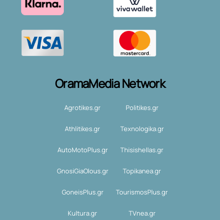
OramaMedia Network
Agrotikes.gr
Politikes.gr
Athlitikes.gr
Texnologika.gr
AutoMotoPlus.gr
Thisishellas.gr
GnosiGiaOlous.gr
Topikanea.gr
GoneisPlus.gr
TourismosPlus.gr
Kultura.gr
TVnea.gr