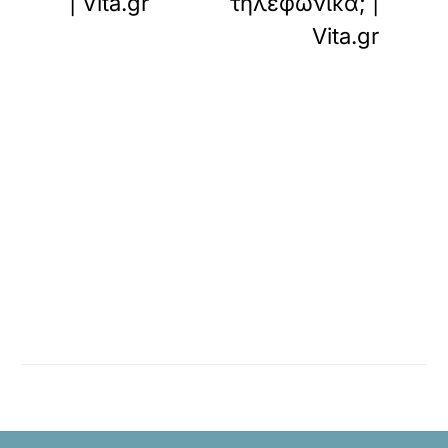
| Vita.gr
τηλεφωνικά; |
Vita.gr