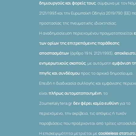
δημιουργούς και φορείς τους
, σύμφωνα με τον Νό
2121/1993 και την Ευρωπαϊκή Οδηγία 2019/790 (ΕΕ) π
προστασίας της πνευματικής ιδιοκτησίας.
Η αναδημοσίευση περιεχομένου πραγματοποιείται
των ορίων της επιτρεπόμενης παράθεσης
αποσπασμάτων
(άρθρο 19 Ν. 2121/1993),
αποκλειστι
ενημερωτικούς σκοπούς
, με αυτόματη
εμφάνιση τ
πηγής και συνδέσμου
προς το αρχικό δημοσίευμα.
Επειδή η διαδικασία συλλογής και εμφάνισης περιε
είναι
πλήρως αυτοματοποιημένη
, το
ZoumeKalytera.gr
δεν φέρει καμία ευθύνη
για το
περιεχόμενο, την ακρίβεια, τις απόψεις ή τυχόν
παραβιάσεις που προέρχονται από τρίτες ιστοσελίδ
Η επισκεψιμότητα μετριέται με
cookieless στατιστ