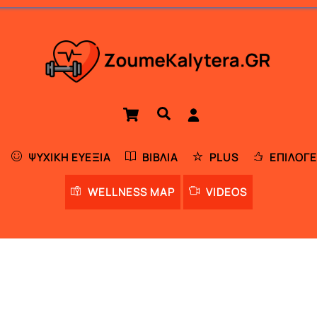
Cart
Αναζήτηση
ΨΥΧΙΚΉ ΕΥΕΞΊΑ
ΒΙΒΛΊΑ
PLUS
ΕΠΙΛΟΓΈ
WELLNESS MAP
VIDEOS