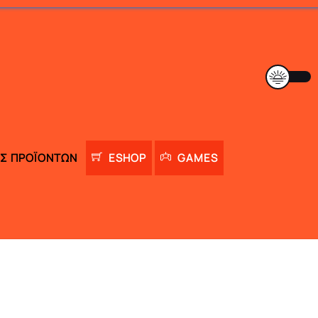
Σ ΠΡΟΪΌΝΤΩΝ
ESHOP
GAMES