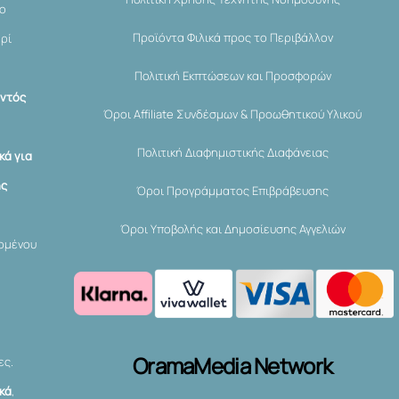
μο
Προϊόντα Φιλικά προς το Περιβάλλον
ερί
Πολιτική Εκπτώσεων και Προσφορών
εντός
Όροι Affiliate Συνδέσμων & Προωθητικού Υλικού
Πολιτική Διαφημιστικής Διαφάνειας
κά για
ης
Όροι Προγράμματος Επιβράβευσης
Όροι Υποβολής και Δημοσίευσης Αγγελιών
χομένου
OramaMedia Network
ες.
ικά
,