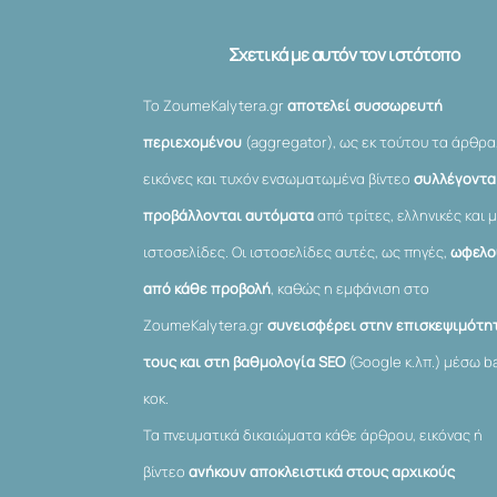
Σχετικά με αυτόν τον ιστότοπο
Το ZoumeKalytera.gr
αποτελεί συσσωρευτή
περιεχομένου
(aggregator), ως εκ τούτου τα άρθρα
εικόνες και τυχόν ενσωματωμένα βίντεο
συλλέγονται
προβάλλονται αυτόματα
από τρίτες, ελληνικές και μ
ιστοσελίδες. Οι ιστοσελίδες αυτές, ως πηγές,
ωφελο
από κάθε προβολή
, καθώς η εμφάνιση στο
ZoumeKalytera.gr
συνεισφέρει στην επισκεψιμότη
τους και στη βαθμολογία SEO
(Google κ.λπ.) μέσω ba
κοκ.
Τα πνευματικά δικαιώματα κάθε άρθρου, εικόνας ή
βίντεο
ανήκουν αποκλειστικά στους αρχικούς