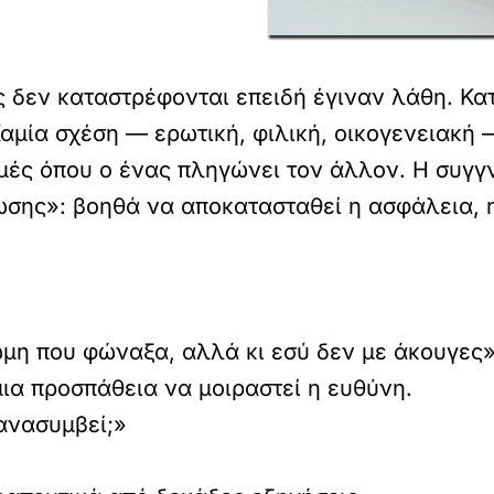
ς δεν καταστρέφονται επειδή έγιναν λάθη. Κα
αμία σχέση — ερωτική, φιλική, οικογενειακή 
γμές όπου ο ένας πληγώνει τον άλλον. Η συγγ
σης»: βοηθά να αποκατασταθεί η ασφάλεια, η
μη που φώναξα, αλλά κι εσύ δεν με άκουγες
μια προσπάθεια να μοιραστεί η ευθύνη.
ανασυμβεί;»