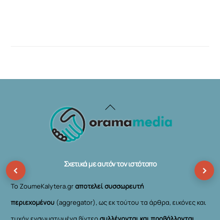
Back
To
Top
Σχετικά με αυτόν τον ιστότοπο
‹
›
Το ZoumeKalytera.gr
αποτελεί συσσωρευτή
περιεχομένου
(aggregator), ως εκ τούτου τα άρθρα, εικόνες και
τυχόν ενσωματωμένα βίντεο
συλλέγονται και προβάλλονται