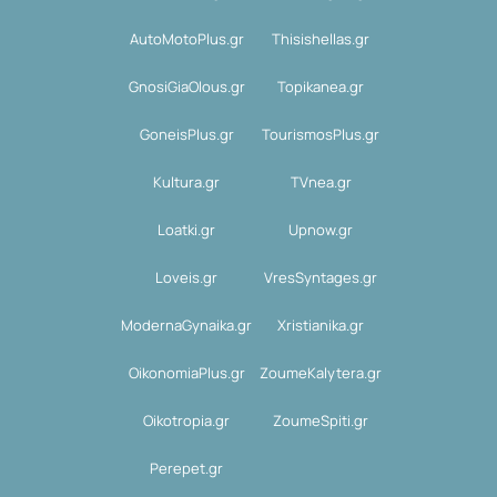
AutoMotoPlus.gr
Thisishellas.gr
GnosiGiaOlous.gr
Topikanea.gr
GoneisPlus.gr
TourismosPlus.gr
Kultura.gr
TVnea.gr
Loatki.gr
Upnow.gr
Loveis.gr
VresSyntages.gr
ModernaGynaika.gr
Xristianika.gr
OikonomiaPlus.gr
ZoumeKalytera.gr
Oikotropia.gr
ZoumeSpiti.gr
Perepet.gr