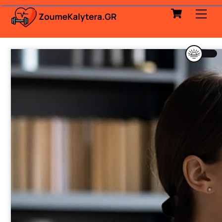
Cart
Skip
Me
to
content