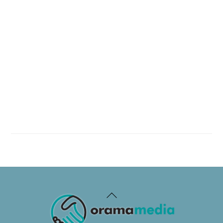
Back
To