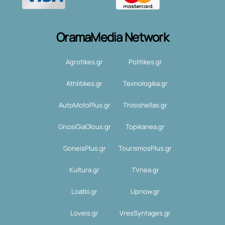
OramaMedia Network
Agrotikes.gr
Politikes.gr
Athlitikes.gr
Texnologika.gr
AutoMotoPlus.gr
Thisishellas.gr
GnosiGiaOlous.gr
Topikanea.gr
GoneisPlus.gr
TourismosPlus.gr
Kultura.gr
TVnea.gr
Loatki.gr
Upnow.gr
Loveis.gr
VresSyntages.gr