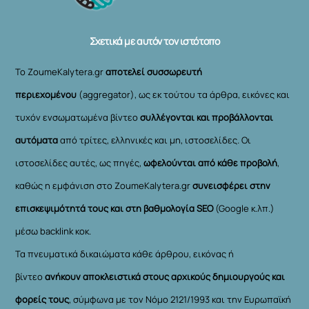
Top
Σχετικά με αυτόν τον ιστότοπο
Το ZoumeKalytera.gr
αποτελεί συσσωρευτή
περιεχομένου
(aggregator), ως εκ τούτου τα άρθρα, εικόνες και
τυχόν ενσωματωμένα βίντεο
συλλέγονται και προβάλλονται
αυτόματα
από τρίτες, ελληνικές και μη, ιστοσελίδες. Οι
ιστοσελίδες αυτές, ως πηγές,
ωφελούνται από κάθε προβολή
,
καθώς η εμφάνιση στο ZoumeKalytera.gr
συνεισφέρει στην
επισκεψιμότητά τους και στη βαθμολογία SEO
(Google κ.λπ.)
μέσω backlink κοκ.
Τα πνευματικά δικαιώματα κάθε άρθρου, εικόνας ή
βίντεο
ανήκουν αποκλειστικά στους αρχικούς δημιουργούς και
φορείς τους
, σύμφωνα με τον Νόμο 2121/1993 και την Ευρωπαϊκή