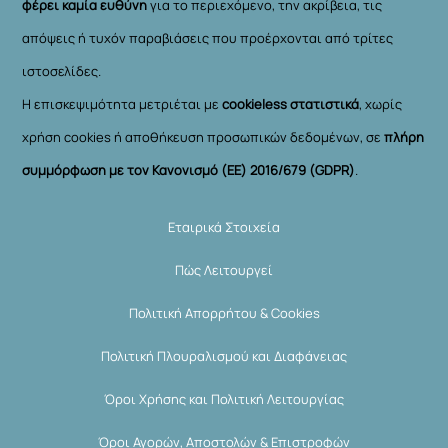
φέρει καμία ευθύνη
για το περιεχόμενο, την ακρίβεια, τις
απόψεις ή τυχόν παραβιάσεις που προέρχονται από τρίτες
ιστοσελίδες.
Η επισκεψιμότητα μετριέται με
cookieless στατιστικά
, χωρίς
χρήση cookies ή αποθήκευση προσωπικών δεδομένων, σε
πλήρη
συμμόρφωση με τον Κανονισμό (ΕΕ) 2016/679 (GDPR)
.
Εταιρικά Στοιχεία
Πώς Λειτουργεί
Πολιτική Απορρήτου & Cookies
Πολιτική Πλουραλισμού και Διαφάνειας
Όροι Χρήσης και Πολιτική Λειτουργίας
Όροι Αγορών, Αποστολών & Επιστροφών