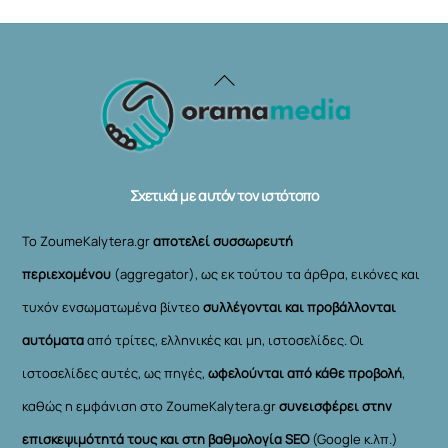
Back
To
Top
Σχετικά με αυτόν τον ιστότοπο
Το ZoumeKalytera.gr
αποτελεί συσσωρευτή
περιεχομένου
(aggregator), ως εκ τούτου τα άρθρα, εικόνες και
τυχόν ενσωματωμένα βίντεο
συλλέγονται και προβάλλονται
αυτόματα
από τρίτες, ελληνικές και μη, ιστοσελίδες. Οι
ιστοσελίδες αυτές, ως πηγές,
ωφελούνται από κάθε προβολή
,
καθώς η εμφάνιση στο ZoumeKalytera.gr
συνεισφέρει στην
επισκεψιμότητά τους και στη βαθμολογία SEO
(Google κ.λπ.)