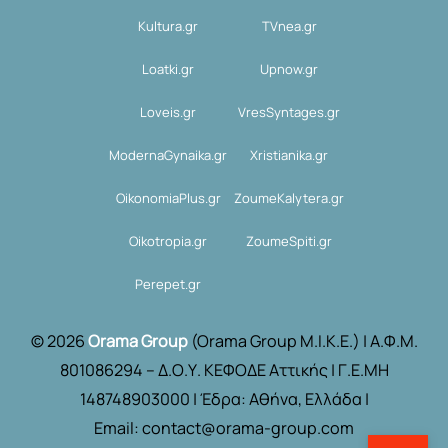
Kultura.gr
TVnea.gr
Loatki.gr
Upnow.gr
Loveis.gr
VresSyntages.gr
ModernaGynaika.gr
Xristianika.gr
OikonomiaPlus.gr
ZoumeKalytera.gr
Oikotropia.gr
ZoumeSpiti.gr
Perepet.gr
© 2026
Orama Group
(Orama Group Μ.Ι.Κ.Ε.) | Α.Φ.Μ.
801086294 – Δ.Ο.Υ. ΚΕΦΟΔΕ Αττικής | Γ.Ε.ΜΗ
148748903000 | Έδρα: Αθήνα, Ελλάδα |
Email: contact@orama-group.com