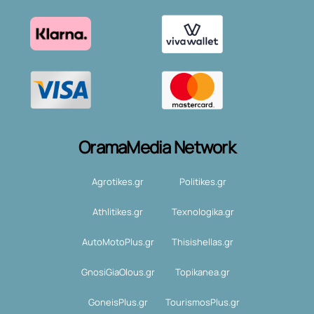
OramaMedia Network
Agrotikes.gr
Politikes.gr
Athlitikes.gr
Texnologika.gr
AutoMotoPlus.gr
Thisishellas.gr
GnosiGiaOlous.gr
Topikanea.gr
GoneisPlus.gr
TourismosPlus.gr