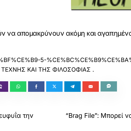
ούν να απομακρύνουν ακόμη και αγαπημέν
fias.com/%CE%BF%CE%B9-5-%CE%BC%
Σ ΤΕΧΝΗΣ ΚΑΙ ΤΗΣ ΦΙΛΟΣΟΦΙΑΣ
.
 ευφυΐα την
“Brag File”: Μπορεί 