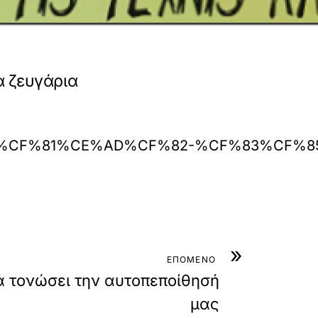
α ζευγάρια
CE%B9%CE%BA%CF%81%CE%AD%CF%82-%C
»
ΕΠΟΜΕΝΟ
να τονώσει την αυτοπεποίθησή
μας