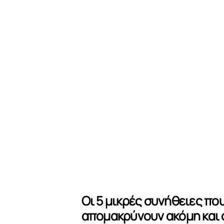
Οι 5 μικρές συνήθειες πο
απομακρύνουν ακόμη και