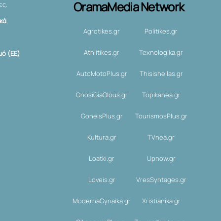
OramaMedia Network
ες.
ικά
,
Agrotikes.gr
Politikes.gr
Athlitikes.gr
Texnologika.gr
ό (ΕΕ)
AutoMotoPlus.gr
Thisishellas.gr
GnosiGiaOlous.gr
Topikanea.gr
GoneisPlus.gr
TourismosPlus.gr
Kultura.gr
TVnea.gr
Loatki.gr
Upnow.gr
Loveis.gr
VresSyntages.gr
ModernaGynaika.gr
Xristianika.gr