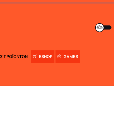
Σ ΠΡΟΪΌΝΤΩΝ
ESHOP
GAMES