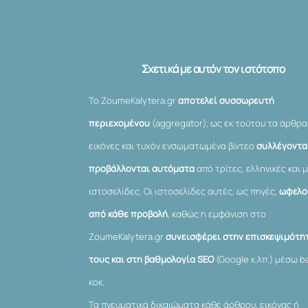
Σχετικά με αυτόν τον ιστότοπο
Το ZoumeKalytera.gr
αποτελεί συσσωρευτή
περιεχομένου
(aggregator), ως εκ τούτου τα άρθρα
εικόνες και τυχόν ενσωματωμένα βίντεο
συλλέγονται
προβάλλονται αυτόματα
από τρίτες, ελληνικές και μ
ιστοσελίδες. Οι ιστοσελίδες αυτές, ως πηγές,
ωφελο
από κάθε προβολή
, καθώς η εμφάνιση στο
ZoumeKalytera.gr
συνεισφέρει στην επισκεψιμότη
τους και στη βαθμολογία SEO
(Google κ.λπ.) μέσω ba
κοκ.
Τα πνευματικά δικαιώματα κάθε άρθρου, εικόνας ή