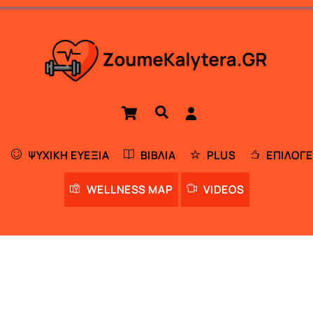
Cart
Αναζήτηση
ΨΥΧΙΚΉ ΕΥΕΞΊΑ
ΒΙΒΛΊΑ
PLUS
ΕΠΙΛΟΓΈ
WELLNESS MAP
VIDEOS