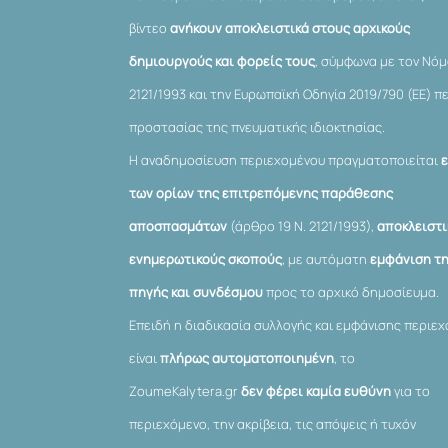
βίντεο
ανήκουν αποκλειστικά στους αρχικούς
δημιουργούς και φορείς τους
, σύμφωνα με τον Νό
2121/1993 και την Ευρωπαϊκή Οδηγία 2019/790 (ΕΕ) π
προστασίας της πνευματικής ιδιοκτησίας.
Η αναδημοσίευση περιεχομένου πραγματοποιείται
των ορίων της επιτρεπόμενης παράθεσης
αποσπασμάτων
(άρθρο 19 Ν. 2121/1993),
αποκλειστι
ενημερωτικούς σκοπούς
, με αυτόματη
εμφάνιση τ
πηγής και συνδέσμου
προς το αρχικό δημοσίευμα.
Επειδή η διαδικασία συλλογής και εμφάνισης περιε
είναι
πλήρως αυτοματοποιημένη
, το
ZoumeKalytera.gr
δεν φέρει καμία ευθύνη
για το
περιεχόμενο, την ακρίβεια, τις απόψεις ή τυχόν