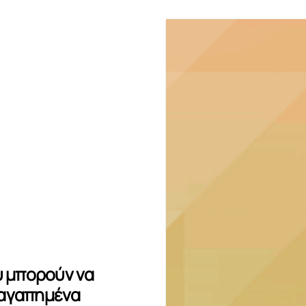
υ μπορούν να
 αγαπημένα