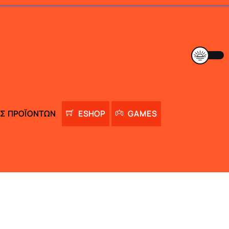
Σ ΠΡΟΪΌΝΤΩΝ
ESHOP
GAMES