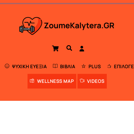
Cart
Αναζήτηση
ΨΥΧΙΚΉ ΕΥΕΞΊΑ
ΒΙΒΛΊΑ
PLUS
ΕΠΙΛΟΓΈ
WELLNESS MAP
VIDEOS