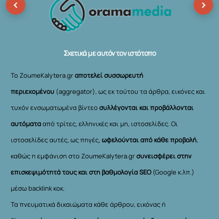
‹
›
To
Top
Σχετικά με αυτόν τον ιστότοπο
Το ZoumeKalytera.gr
αποτελεί συσσωρευτή
περιεχομένου
(aggregator), ως εκ τούτου τα άρθρα, εικόνες και
τυχόν ενσωματωμένα βίντεο
συλλέγονται και προβάλλονται
αυτόματα
από τρίτες, ελληνικές και μη, ιστοσελίδες. Οι
ιστοσελίδες αυτές, ως πηγές,
ωφελούνται από κάθε προβολή
,
καθώς η εμφάνιση στο ZoumeKalytera.gr
συνεισφέρει στην
επισκεψιμότητά τους και στη βαθμολογία SEO
(Google κ.λπ.)
μέσω backlink κοκ.
Τα πνευματικά δικαιώματα κάθε άρθρου, εικόνας ή