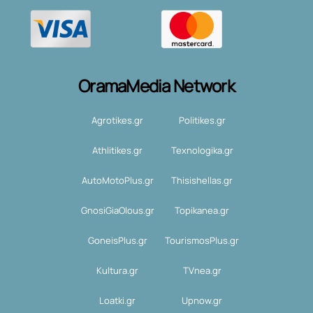
OramaMedia Network
Agrotikes.gr
Politikes.gr
Athlitikes.gr
Texnologika.gr
AutoMotoPlus.gr
Thisishellas.gr
GnosiGiaOlous.gr
Topikanea.gr
GoneisPlus.gr
TourismosPlus.gr
Kultura.gr
TVnea.gr
Loatki.gr
Upnow.gr