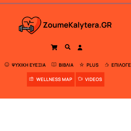
Cart
Αναζήτηση
ΨΥΧΙΚΉ ΕΥΕΞΊΑ
ΒΙΒΛΊΑ
PLUS
ΕΠΙΛΟΓΈ
WELLNESS MAP
VIDEOS