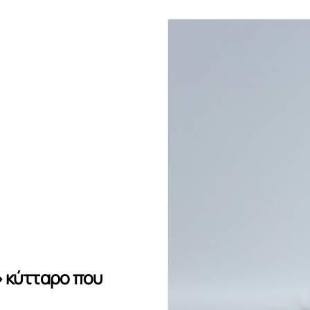
 κύτταρο που