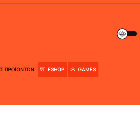
Σ ΠΡΟΪΌΝΤΩΝ
ESHOP
GAMES