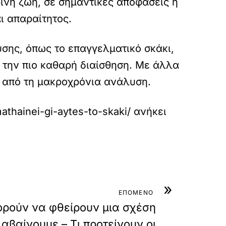
ινή ζωή, σε σημαντικές αποφάσεις ή
ι απαραίτητος.
υσης, όπως το επαγγελματικό σκάκι,
 την πιο καθαρή διαίσθηση. Με άλλα
τό από τη μακροχρόνια ανάλυση.
athainei-gi-aytes-to-skaki/
ανήκει
»
ΕΠΟΜΕΝΟ
ορούν να φθείρουν μια σχέση
αβαίνουμε – Τι προτείνουν οι