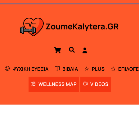
Cart
Αναζήτηση
ΨΥΧΙΚΉ ΕΥΕΞΊΑ
ΒΙΒΛΊΑ
PLUS
ΕΠΙΛΟΓΈ
WELLNESS MAP
VIDEOS