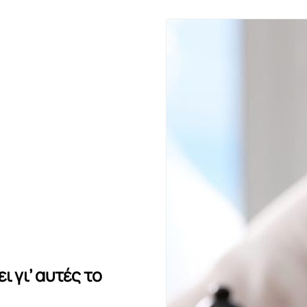
ι γι’ αυτές το