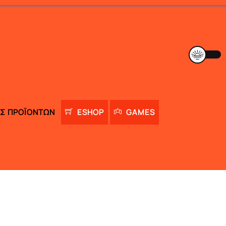
Σ ΠΡΟΪΌΝΤΩΝ
ESHOP
GAMES