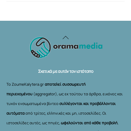
Back
To
Top
Σχετικά με αυτόν τον ιστότοπο
Το ZoumeKalytera.gr
αποτελεί συσσωρευτή
περιεχομένου
(aggregator), ως εκ τούτου τα άρθρα, εικόνες και
τυχόν ενσωματωμένα βίντεο
συλλέγονται και προβάλλονται
αυτόματα
από τρίτες, ελληνικές και μη, ιστοσελίδες. Οι
ιστοσελίδες αυτές, ως πηγές,
ωφελούνται από κάθε προβολή
,