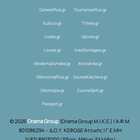
GoneisPlus.gr
TourismosPlus.gr
Kultura.gr
TVnea.gr
Loatki.gr
Upnow.gr
Loveis.gr
VresSyntages.gr
ModernaGynaika.gr
Xristianika.gr
OikonomiaPlus.gr
ZoumeKalytera.gr
Oikotropia.gr
ZoumeSpiti.gr
Perepet.gr
© 2026
Orama Group
(Orama Group Μ.Ι.Κ.Ε.) | Α.Φ.Μ.
801086294 – Δ.Ο.Υ. ΚΕΦΟΔΕ Αττικής | Γ.Ε.ΜΗ
148748903000 | Έδρα: Αθήνα, Ελλάδα |