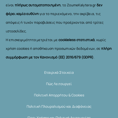
είναι
πλήρως αυτοματοποιημένη
, το ZoumeKalytera.gr
δεν
φέρει καμία ευθύνη
για το περιεχόμενο, την ακρίβεια, τις
απόψεις ή τυχόν παραβιάσεις που προέρχονται από τρίτες
ιστοσελίδες.
Η επισκεψιμότητα μετριέται με
cookieless στατιστικά
, χωρίς
χρήση cookies ή αποθήκευση προσωπικών δεδομένων, σε
πλήρη
συμμόρφωση με τον Κανονισμό (ΕΕ) 2016/679 (GDPR)
.
Εταιρικά Στοιχεία
Πώς Λειτουργεί
Πολιτική Απορρήτου & Cookies
Πολιτική Πλουραλισμού και Διαφάνειας
Όροι Χρήσης και Πολιτική Λειτουργίας