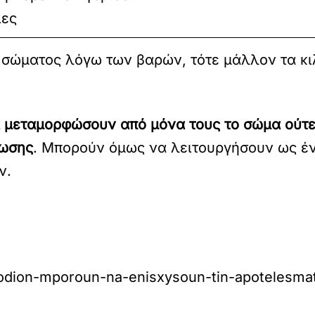
ιες
υ σώματος λόγω των βαρών, τότε μάλλον τα κι
α μεταμορφώσουν από μόνα τους το σώμα ούτε
ωσης
. Μπορούν όμως να λειτουργήσουν ως έ
ν.
-podion-mporoun-na-enisxysoun-tin-apotelesmat