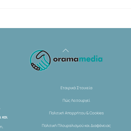
Back
To
Top
Εταιρικά Στοιχεία
Πώς Λειτουργεί
,
Πολιτική Απορρήτου & Cookies
 και
Πολιτική Πλουραλισμού και Διαφάνειας
η,