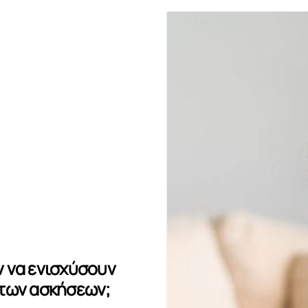
 να ενισχύσουν
των ασκήσεων;