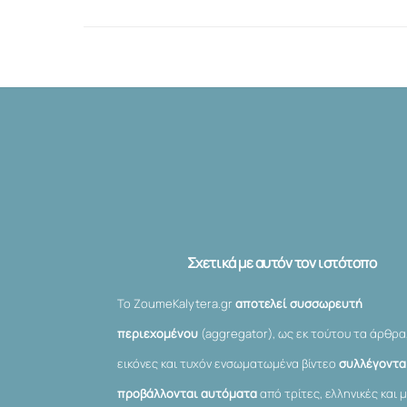
Σχετικά με αυτόν τον ιστότοπο
Το ZoumeKalytera.gr
αποτελεί συσσωρευτή
περιεχομένου
(aggregator), ως εκ τούτου τα άρθρα
εικόνες και τυχόν ενσωματωμένα βίντεο
συλλέγονται
προβάλλονται αυτόματα
από τρίτες, ελληνικές και μ