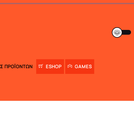
Σ ΠΡΟΪΌΝΤΩΝ
ESHOP
GAMES