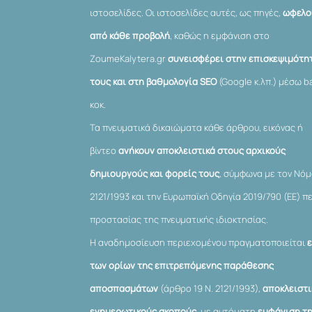
ιστοσελίδες. Οι ιστοσελίδες αυτές, ως πηγές,
ωφελο
από κάθε προβολή
, καθώς η εμφάνιση στο
ZoumeKalytera.gr
συνεισφέρει στην επισκεψιμότη
τους και στη βαθμολογία SEO
(Google κ.λπ.) μέσω ba
κοκ.
Τα πνευματικά δικαιώματα κάθε άρθρου, εικόνας ή
βίντεο
ανήκουν αποκλειστικά στους αρχικούς
δημιουργούς και φορείς τους
, σύμφωνα με τον Νό
2121/1993 και την Ευρωπαϊκή Οδηγία 2019/790 (ΕΕ) π
προστασίας της πνευματικής ιδιοκτησίας.
Η αναδημοσίευση περιεχομένου πραγματοποιείται
των ορίων της επιτρεπόμενης παράθεσης
αποσπασμάτων
(άρθρο 19 Ν. 2121/1993),
αποκλειστι
ενημερωτικούς σκοπούς
, με αυτόματη
εμφάνιση τ