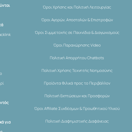
ύνται
Όροι Χρήσης και Πολιτική Λειτουργίας
Όροι Αγορών, Αποστολών & Επιστροφών
τά
Όροι Συμμετοχής σε Παιχνίδια & Διαγωνισμούς
cklink
Όροι Παραχώρησης Video
Πολιτική Απορρήτου Chatbots
Πολιτική Χρήσης Τεχνητής Νοημοσύνης
μο
Προϊόντα Φιλικά προς το Περιβάλλον
ερί
Πολιτική Εκπτώσεων και Προσφορών
εντός
Όροι Affiliate Συνδέσμων & Προωθητικού Υλικού
Πολιτική Διαφημιστικής Διαφάνειας
κά για
ης