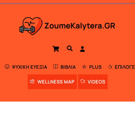
Cart
Αναζήτηση
ΨΥΧΙΚΉ ΕΥΕΞΊΑ
ΒΙΒΛΊΑ
PLUS
ΕΠΙΛΟΓΈ
WELLNESS MAP
VIDEOS