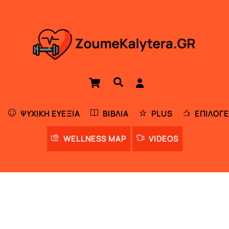
Cart
Αναζήτηση
ΨΥΧΙΚΉ ΕΥΕΞΊΑ
ΒΙΒΛΊΑ
PLUS
ΕΠΙΛΟΓΈ
WELLNESS MAP
VIDEOS