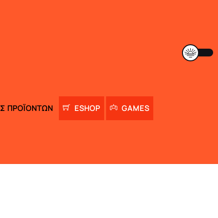
Σ ΠΡΟΪΌΝΤΩΝ
ESHOP
GAMES