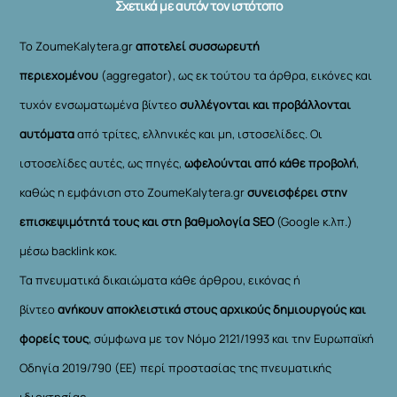
Σχετικά με αυτόν τον ιστότοπο
Το ZoumeKalytera.gr
αποτελεί συσσωρευτή
περιεχομένου
(aggregator), ως εκ τούτου τα άρθρα, εικόνες και
τυχόν ενσωματωμένα βίντεο
συλλέγονται και προβάλλονται
αυτόματα
από τρίτες, ελληνικές και μη, ιστοσελίδες. Οι
ιστοσελίδες αυτές, ως πηγές,
ωφελούνται από κάθε προβολή
,
καθώς η εμφάνιση στο ZoumeKalytera.gr
συνεισφέρει στην
επισκεψιμότητά τους και στη βαθμολογία SEO
(Google κ.λπ.)
μέσω backlink κοκ.
Τα πνευματικά δικαιώματα κάθε άρθρου, εικόνας ή
βίντεο
ανήκουν αποκλειστικά στους αρχικούς δημιουργούς και
φορείς τους
, σύμφωνα με τον Νόμο 2121/1993 και την Ευρωπαϊκή
Οδηγία 2019/790 (ΕΕ) περί προστασίας της πνευματικής
ιδιοκτησίας.