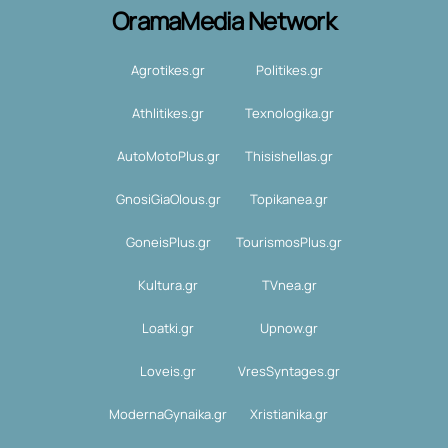
OramaMedia Network
Agrotikes.gr
Politikes.gr
Athlitikes.gr
Texnologika.gr
AutoMotoPlus.gr
Thisishellas.gr
GnosiGiaOlous.gr
Topikanea.gr
GoneisPlus.gr
TourismosPlus.gr
Kultura.gr
TVnea.gr
Loatki.gr
Upnow.gr
Loveis.gr
VresSyntages.gr
ModernaGynaika.gr
Xristianika.gr