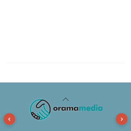
Back
To
‹
Top
›