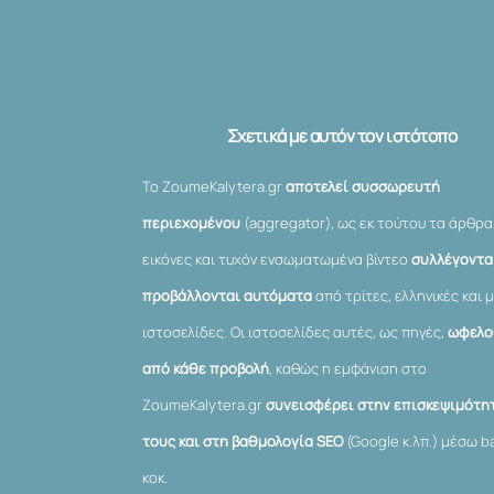
Σχετικά με αυτόν τον ιστότοπο
Το ZoumeKalytera.gr
αποτελεί συσσωρευτή
περιεχομένου
(aggregator), ως εκ τούτου τα άρθρα
εικόνες και τυχόν ενσωματωμένα βίντεο
συλλέγονται
προβάλλονται αυτόματα
από τρίτες, ελληνικές και μ
ιστοσελίδες. Οι ιστοσελίδες αυτές, ως πηγές,
ωφελο
από κάθε προβολή
, καθώς η εμφάνιση στο
ZoumeKalytera.gr
συνεισφέρει στην επισκεψιμότη
τους και στη βαθμολογία SEO
(Google κ.λπ.) μέσω ba
κοκ.