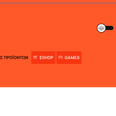
Σ ΠΡΟΪΌΝΤΩΝ
ESHOP
GAMES