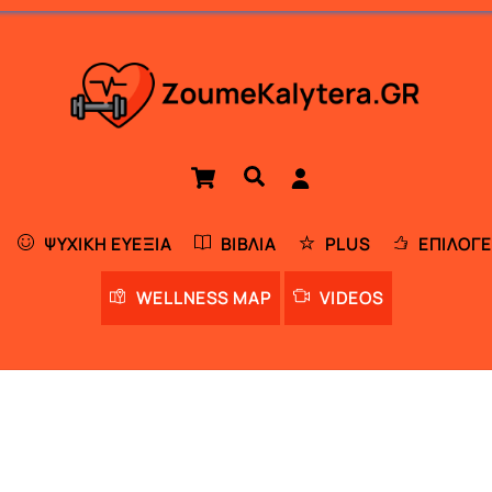
Cart
Αναζήτηση
ΨΥΧΙΚΉ ΕΥΕΞΊΑ
ΒΙΒΛΊΑ
PLUS
ΕΠΙΛΟΓΈ
WELLNESS MAP
VIDEOS