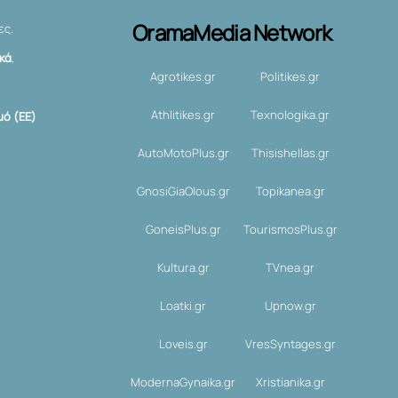
OramaMedia Network
ες.
ικά
,
Agrotikes.gr
Politikes.gr
Athlitikes.gr
Texnologika.gr
ό (ΕΕ)
AutoMotoPlus.gr
Thisishellas.gr
GnosiGiaOlous.gr
Topikanea.gr
GoneisPlus.gr
TourismosPlus.gr
Kultura.gr
TVnea.gr
Loatki.gr
Upnow.gr
Loveis.gr
VresSyntages.gr
ModernaGynaika.gr
Xristianika.gr