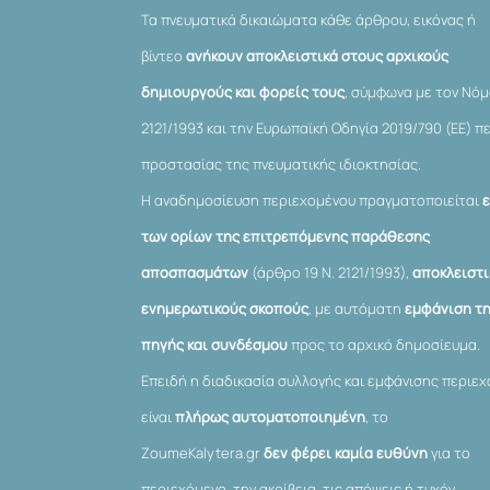
Τα πνευματικά δικαιώματα κάθε άρθρου, εικόνας ή
βίντεο
ανήκουν αποκλειστικά στους αρχικούς
δημιουργούς και φορείς τους
, σύμφωνα με τον Νό
2121/1993 και την Ευρωπαϊκή Οδηγία 2019/790 (ΕΕ) π
προστασίας της πνευματικής ιδιοκτησίας.
Η αναδημοσίευση περιεχομένου πραγματοποιείται
των ορίων της επιτρεπόμενης παράθεσης
αποσπασμάτων
(άρθρο 19 Ν. 2121/1993),
αποκλειστι
ενημερωτικούς σκοπούς
, με αυτόματη
εμφάνιση τ
πηγής και συνδέσμου
προς το αρχικό δημοσίευμα.
Επειδή η διαδικασία συλλογής και εμφάνισης περιε
είναι
πλήρως αυτοματοποιημένη
, το
ZoumeKalytera.gr
δεν φέρει καμία ευθύνη
για το
περιεχόμενο, την ακρίβεια, τις απόψεις ή τυχόν