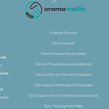
Back
To
Top
Εταιρικά Στοιχεία
Πώς Λειτουργεί
,
Πολιτική Απορρήτου & Cookies
 και
Πολιτική Πλουραλισμού και Διαφάνειας
η,
ύνται
Όροι Χρήσης και Πολιτική Λειτουργίας
Όροι Αγορών, Αποστολών & Επιστροφών
τά
Όροι Συμμετοχής σε Παιχνίδια & Διαγωνισμούς
cklink
Όροι Παραχώρησης Video