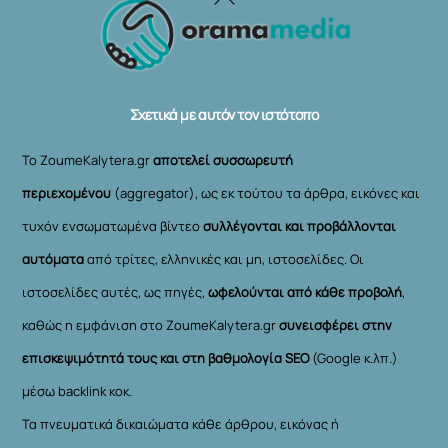
To
Top
Σχετικά με αυτόν τον ιστότοπο
Το ZoumeKalytera.gr
αποτελεί συσσωρευτή
περιεχομένου
(aggregator), ως εκ τούτου τα άρθρα, εικόνες και
τυχόν ενσωματωμένα βίντεο
συλλέγονται και προβάλλονται
αυτόματα
από τρίτες, ελληνικές και μη, ιστοσελίδες. Οι
ιστοσελίδες αυτές, ως πηγές,
ωφελούνται από κάθε προβολή
,
καθώς η εμφάνιση στο ZoumeKalytera.gr
συνεισφέρει στην
επισκεψιμότητά τους και στη βαθμολογία SEO
(Google κ.λπ.)
μέσω backlink κοκ.
Τα πνευματικά δικαιώματα κάθε άρθρου, εικόνας ή