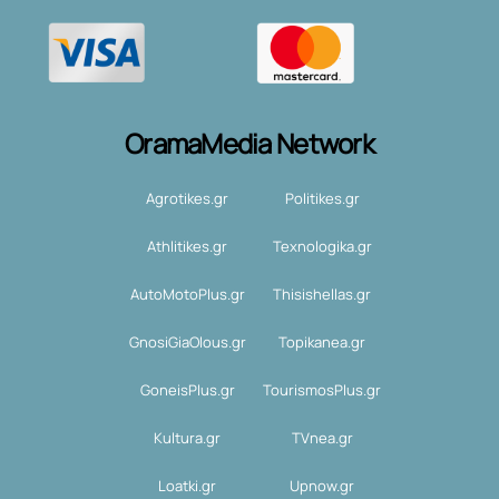
OramaMedia Network
Agrotikes.gr
Politikes.gr
Athlitikes.gr
Texnologika.gr
AutoMotoPlus.gr
Thisishellas.gr
GnosiGiaOlous.gr
Topikanea.gr
GoneisPlus.gr
TourismosPlus.gr
Kultura.gr
TVnea.gr
Loatki.gr
Upnow.gr